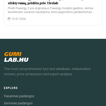
efektyvumą, pridėta prie Tirelab
Pirelli Powergy 2 yra originalaus Powergy modelio įpėdinis, skirtas
kasdieniam vasaros naudojimui, kurio pagrindinis patobulinimas…
19.07.2026
GUMI
LAB.HU
The most comprehensive tyre test database. independent
reviews, price comparison and expert analysis.
EXPLORE
Vasarinės padangos
žieminės padangos