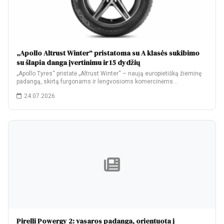
„Apollo Altrust Winter“ pristatoma su A klasės sukibimo
su šlapia danga įvertinimu ir 15 dydžių
„Apollo Tyres“ pristatė „Altrust Winter“ – naują europietišką žieminę
padangą, skirtą furgonams ir lengvosioms komercinėms…
24.07.2026
Pirelli Powergy 2: vasaros padanga, orientuota į