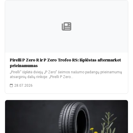
Pirelli P Zero R ir P Zero Trofeo RS: Išplėstas aftermarket
prieinamumas
„Pirelli“ išplėtė dviejų „P Zero“ šeimos našumo padangų prieinamumą
atsarginių dalių rinkoje: „Pirelli P Zero…
28.07.2026