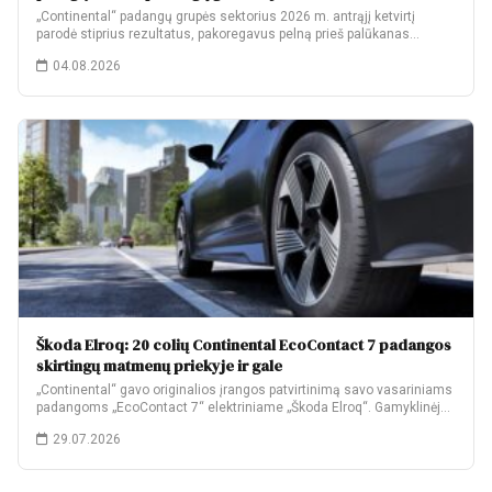
„Continental“ padangų grupės sektorius 2026 m. antrąjį ketvirtį
parodė stiprius rezultatus, pakoregavus pelną prieš palūkanas…
04.08.2026
Škoda Elroq: 20 colių Continental EcoContact 7 padangos
skirtingų matmenų priekyje ir gale
„Continental“ gavo originalios įrangos patvirtinimą savo vasariniams
padangoms „EcoContact 7“ elektriniame „Škoda Elroq“. Gamyklinėje
komplektacijoje…
29.07.2026