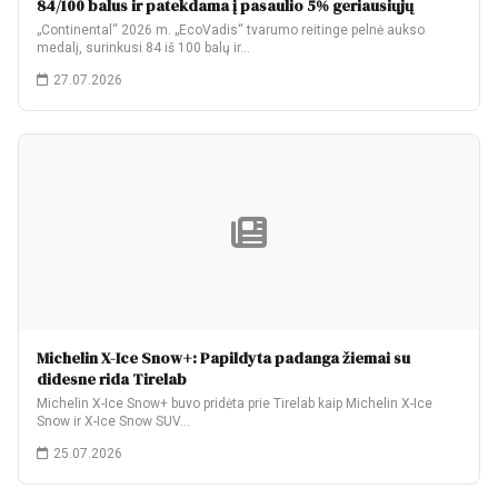
84/100 balus ir patekdama į pasaulio 5% geriausiųjų
„Continental“ 2026 m. „EcoVadis“ tvarumo reitinge pelnė aukso
medalį, surinkusi 84 iš 100 balų ir…
27.07.2026
Michelin X-Ice Snow+: Papildyta padanga žiemai su
didesne rida Tirelab
Michelin X-Ice Snow+ buvo pridėta prie Tirelab kaip Michelin X-Ice
Snow ir X-Ice Snow SUV…
25.07.2026