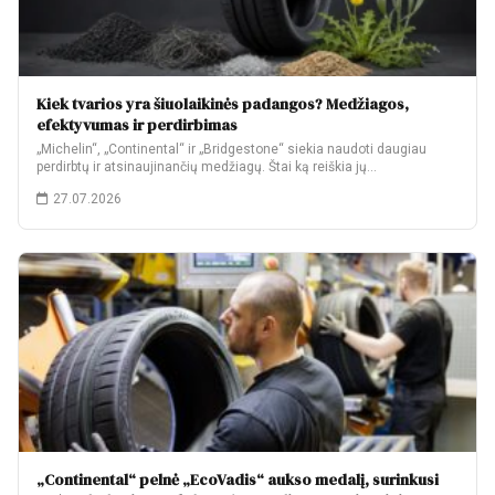
Kiek tvarios yra šiuolaikinės padangos? Medžiagos,
efektyvumas ir perdirbimas
„Michelin“, „Continental“ ir „Bridgestone“ siekia naudoti daugiau
perdirbtų ir atsinaujinančių medžiagų. Štai ką reiškia jų…
27.07.2026
„Continental“ pelnė „EcoVadis“ aukso medalį, surinkusi