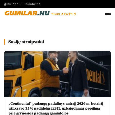
gumilab.hu · Tinklaraštis
GUMILAB
.HU
TINKLARAŠTIS
Susiję straipsniai
„Continental“ padangų padalinys antrąjį 2026 m. ketvirtį
užfiksavo 35 % padidėjusį EBIT, užbaigdamas perėjimą
prie grynosios padangų gamintojos