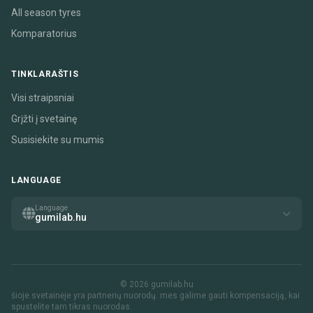
All season tyres
Komparatorius
TINKLARAŠTIS
Visi straipsniai
Grįžti į svetainę
Susisiekite su mumis
LANGUAGE
Language
gumilab.hu
© 2026 gumilab.hu
šioje svetainėje yra partnerių nuorodų. mes galime gauti kompensaciją, kai
spustelite tam tikras nuorodas.