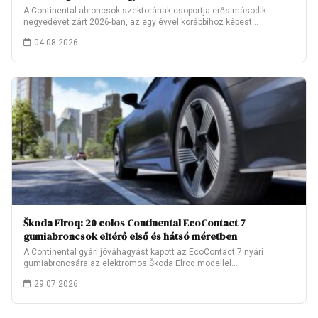
A Continental abroncsok szektorának csoportja erős második
negyedévet zárt 2026-ban, az egy évvel korábbihoz képest…
04.08.2026
Škoda Elroq: 20 colos Continental EcoContact 7
gumiabroncsok eltérő első és hátsó méretben
A Continental gyári jóváhagyást kapott az EcoContact 7 nyári
gumiabroncsára az elektromos Škoda Elroq modellel…
29.07.2026