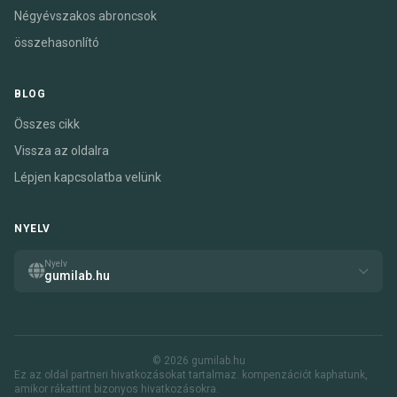
Négyévszakos abroncsok
összehasonlító
BLOG
Összes cikk
Vissza az oldalra
Lépjen kapcsolatba velünk
NYELV
Nyelv
gumilab.hu
© 2026 gumilab.hu
Ez az oldal partneri hivatkozásokat tartalmaz. kompenzációt kaphatunk,
amikor rákattint bizonyos hivatkozásokra.