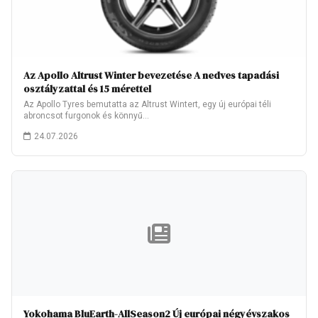
Az Apollo Altrust Winter bevezetése A nedves tapadási
osztályzattal és 15 mérettel
Az Apollo Tyres bemutatta az Altrust Wintert, egy új európai téli
abroncsot furgonok és könnyű…
24.07.2026
Yokohama BluEarth-AllSeason2 Új európai négyévszakos