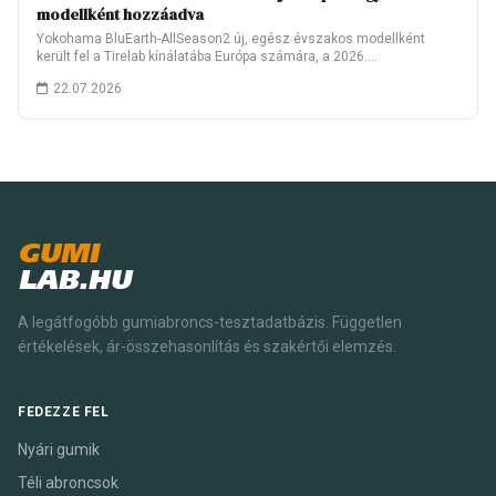
modellként hozzáadva
Yokohama BluEarth-AllSeason2 új, egész évszakos modellként
került fel a Tirelab kínálatába Európa számára, a 2026.…
22.07.2026
GUMI
LAB.HU
A legátfogóbb gumiabroncs-tesztadatbázis. Független
értékelések, ár-összehasonlítás és szakértői elemzés.
FEDEZZE FEL
Nyári gumik
Téli abroncsok