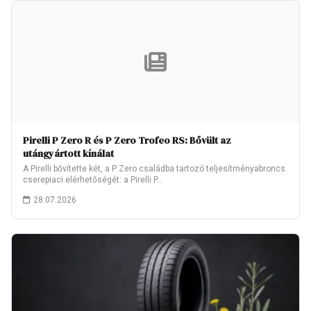
Pirelli P Zero R és P Zero Trofeo RS: Bővült az
utángyártott kínálat
A Pirelli bővítette két, a P Zero családba tartozó teljesítményabroncs
cserepiaci elérhetőségét: a Pirelli P…
28.07.2026