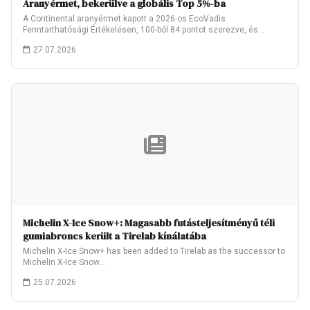
Aranyérmet, bekerülve a globális Top 5%-ba
A Continental aranyérmet kapott a 2026-os EcoVadis
Fenntarthatósági Értékelésen, 100-ból 84 pontot szerezve, és
ezzel…
27.07.2026
Michelin X-Ice Snow+: Magasabb futásteljesítményű téli
gumiabroncs került a Tirelab kínálatába
Michelin X-Ice Snow+ has been added to Tirelab as the successor to
Michelin X-Ice Snow…
25.07.2026