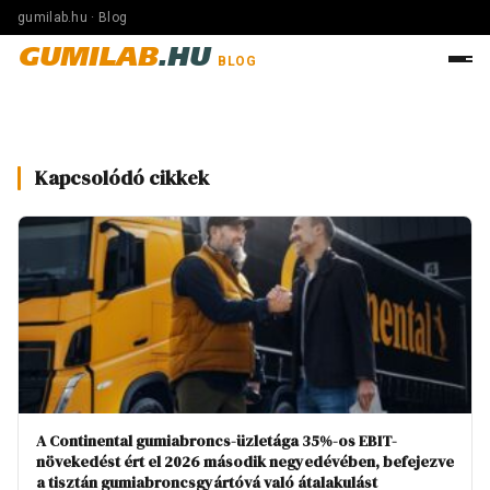
gumilab.hu · Blog
GUMILAB
.HU
BLOG
Kapcsolódó cikkek
A Continental gumiabroncs-üzletága 35%-os EBIT-
növekedést ért el 2026 második negyedévében, befejezve
a tisztán gumiabroncsgyártóvá való átalakulást