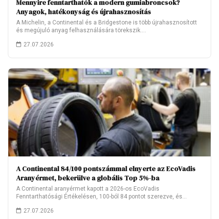
Mennyire fenntarthatók a modern gumiabroncsok?
Anyagok, hatékonyság és újrahasznosítás
A Michelin, a Continental és a Bridgestone is több újrahasznosított
és megújuló anyag felhasználására törekszik.…
27.07.2026
A Continental 84/100 pontszámmal elnyerte az EcoVadis
Aranyérmet, bekerülve a globális Top 5%-ba
A Continental aranyérmet kapott a 2026-os EcoVadis
Fenntarthatósági Értékelésen, 100-ból 84 pontot szerezve, és
ezzel…
27.07.2026