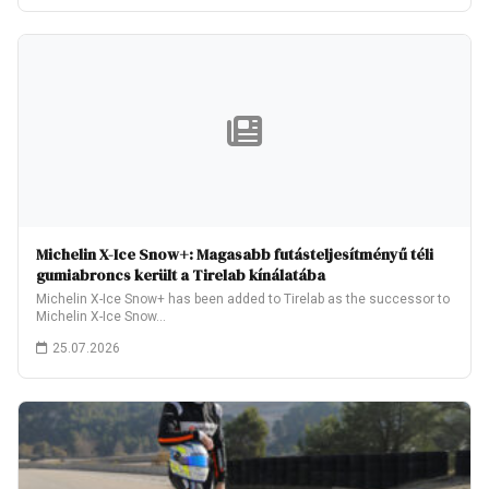
Michelin X-Ice Snow+: Magasabb futásteljesítményű téli
gumiabroncs került a Tirelab kínálatába
Michelin X-Ice Snow+ has been added to Tirelab as the successor to
Michelin X-Ice Snow…
25.07.2026