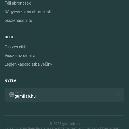
Téli abroncsok
Négyévszakos abroncsok
összehasonlító
BLOG
Összes cikk
Vissza az oldalra
Lépjen kapcsolatba velünk
NYELV
Nyelv
gumilab.hu
© 2026 gumilab.hu
Ez az oldal partneri hivatkozásokat tartalmaz. kompenzációt kaphatunk,