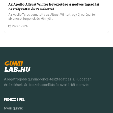
Az Apollo Altrust Winter bevezetése A nedves tapadási
osztályzattal és 15 mérettel
Az Apollo Tyres bemutatta az Altrust Wintert, egy új európai téli
abroncsot furgonok és könnyű…
24.07.2026
GUMI
LAB.HU
A legátfogóbb gumiabroncs-tesztadatbázis. Független
értékelések, ár-összehasonlítás és szakértői elemzés.
FEDEZZE FEL
Nyári gumik