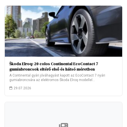
Škoda Elroq: 20 colos Continental EcoContact 7
gumiabroncsok eltérő első és hátsó méretben
A Continental gyári jóváhagyást kapott az EcoContact 7 nyári
gumiabroncsára az elektromos Škoda Elroq modellel…
29.07.2026