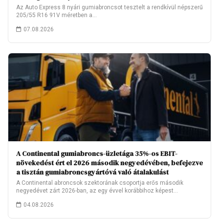
Az Auto Express 8 nyári gumiabroncsot tesztelt a rendkívül népszerű
205/55 R16 91V méretben a…
07.08.2026
A Continental gumiabroncs-üzletága 35%-os EBIT-
növekedést ért el 2026 második negyedévében, befejezve
a tisztán gumiabroncsgyártóvá való átalakulást
A Continental abroncsok szektorának csoportja erős második
negyedévet zárt 2026-ban, az egy évvel korábbihoz képest…
04.08.2026