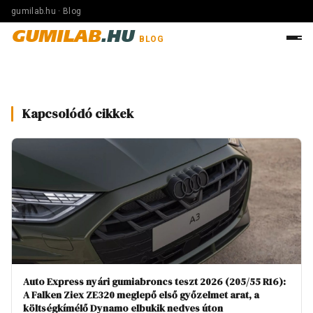
gumilab.hu · Blog
GUMILAB
.HU
BLOG
Kapcsolódó cikkek
Auto Express nyári gumiabroncs teszt 2026 (205/55 R16):
A Falken Ziex ZE320 meglepő első győzelmet arat, a
költségkímélő Dynamo elbukik nedves úton