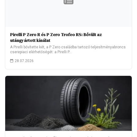
Pirelli P Zero R és P Zero Trofeo RS: Bővült az
utángyártott kínálat
A Pirelli bővítette két, a P Zero családba tartozó teljesítményabroncs
cserepiaci elérhetőségét: a Pirelli P…
28.07.2026