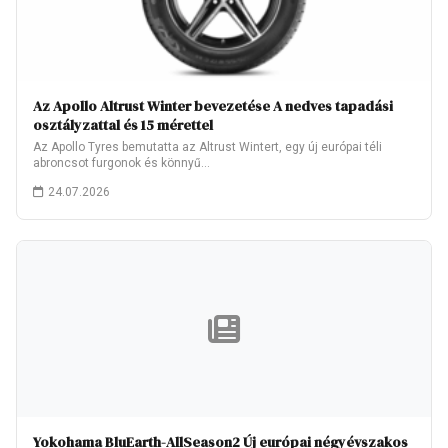
Az Apollo Altrust Winter bevezetése A nedves tapadási
osztályzattal és 15 mérettel
Az Apollo Tyres bemutatta az Altrust Wintert, egy új európai téli
abroncsot furgonok és könnyű…
24.07.2026
Yokohama BluEarth-AllSeason2 Új európai négyévszakos