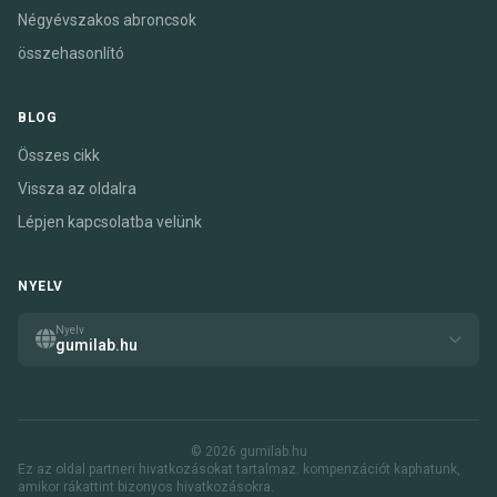
Négyévszakos abroncsok
összehasonlító
BLOG
Összes cikk
Vissza az oldalra
Lépjen kapcsolatba velünk
NYELV
Nyelv
gumilab.hu
© 2026 gumilab.hu
Ez az oldal partneri hivatkozásokat tartalmaz. kompenzációt kaphatunk,
amikor rákattint bizonyos hivatkozásokra.