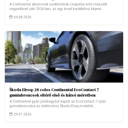
A Continental abroncsok szektorának csoportja erős második
negyedévet zárt 2026-ban, az egy évvel korábbihoz képest…
04.08.2026
Škoda Elroq: 20 colos Continental EcoContact 7
gumiabroncsok eltérő első és hátsó méretben
A Continental gyári jóváhagyást kapott az EcoContact 7 nyári
gumiabroncsára az elektromos Škoda Elroq modellel…
29.07.2026