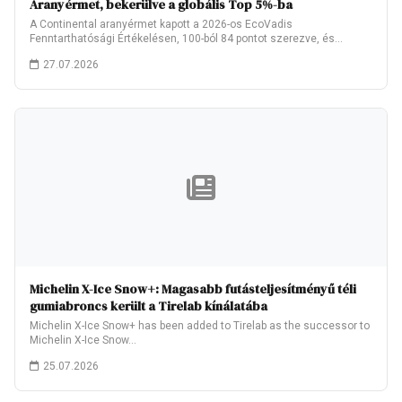
Aranyérmet, bekerülve a globális Top 5%-ba
A Continental aranyérmet kapott a 2026-os EcoVadis
Fenntarthatósági Értékelésen, 100-ból 84 pontot szerezve, és
ezzel…
27.07.2026
Michelin X-Ice Snow+: Magasabb futásteljesítményű téli
gumiabroncs került a Tirelab kínálatába
Michelin X-Ice Snow+ has been added to Tirelab as the successor to
Michelin X-Ice Snow…
25.07.2026