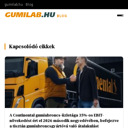
gumilab.hu · Blog
GUMILAB
.HU
BLOG
Kapcsolódó cikkek
A Continental gumiabroncs-üzletága 35%-os EBIT-
növekedést ért el 2026 második negyedévében, befejezve
a tisztán gumiabroncsgyártóvá való átalakulást