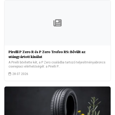
Pirelli P Zero R és P Zero Trofeo RS: Bővült az
utángyártott kínálat
A Pirelli bővítette két, a P Zero családba tartozó teljesítményabroncs
cserepiaci elérhetőségét: a Pirelli P…
28.07.2026