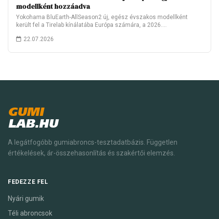
modellként hozzáadva
Yokohama BluEarth-AllSeason2 új, egész évszakos modellként
került fel a Tirelab kínálatába Európa számára, a 2026.…
22.07.2026
GUMI
LAB.HU
A legátfogóbb gumiabroncs-tesztadatbázis. Független
értékelések, ár-összehasonlítás és szakértői elemzés.
FEDEZZE FEL
Nyári gumik
Téli abroncsok