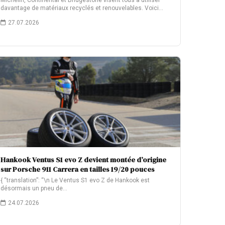
Michelin, Continental et Bridgestone visent tous à utiliser
davantage de matériaux recyclés et renouvelables. Voici…
27.07.2026
Hankook Ventus S1 evo Z devient montée d’origine
sur Porsche 911 Carrera en tailles 19/20 pouces
{ “translation”: “\n Le Ventus S1 evo Z de Hankook est
désormais un pneu de…
24.07.2026