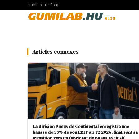
gumilab.hu · Blog
GUMILAB
.HU
BLOG
Articles connexes
La division Pneus de Continental enregistre une
hausse de 35% de son EBIT au T2 2026, finalisant sa
transition vers un fabricant de pneus exclusif