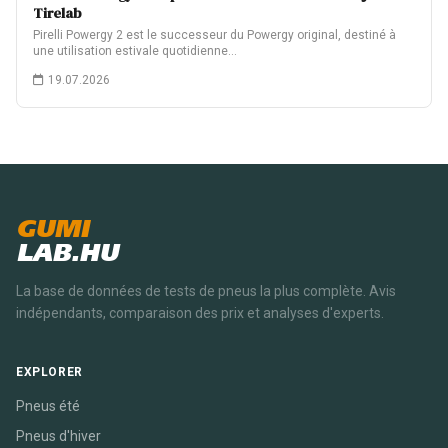
Tirelab
Pirelli Powergy 2 est le successeur du Powergy original, destiné à
une utilisation estivale quotidienne…
19.07.2026
GUMI
LAB.HU
La base de données de tests de pneus la plus complète. Avis
indépendants, comparaison des prix et analyses d'experts.
EXPLORER
Pneus été
Pneus d'hiver