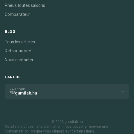
Pneus toutes saisons
Comparateur
BLOG
Tous les articles
Retour au site
Nous contacter
LANGUE
Langue
gumilab.hu
© 2026 gumilab.hu
Ce site inclut des liens d'affiliation. nous pouvons recevoir une
compensation lorsque vous cliquez sur certains liens.