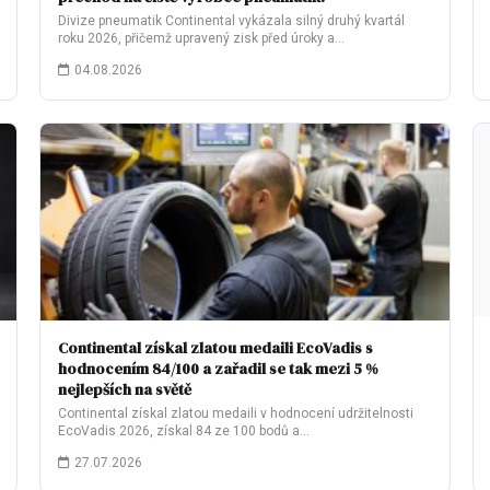
Divize pneumatik Continental vykázala silný druhý kvartál
roku 2026, přičemž upravený zisk před úroky a…
04.08.2026
Continental získal zlatou medaili EcoVadis s
hodnocením 84/100 a zařadil se tak mezi 5 %
nejlepších na světě
Continental získal zlatou medaili v hodnocení udržitelnosti
EcoVadis 2026, získal 84 ze 100 bodů a…
27.07.2026