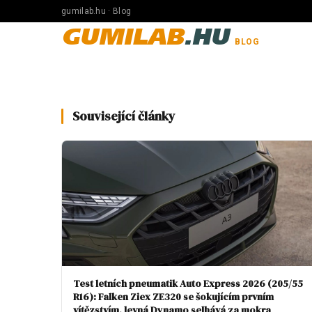
gumilab.hu · Blog
GUMILAB
.HU
BLOG
Související články
Test letních pneumatik Auto Express 2026 (205/55
R16): Falken Ziex ZE320 se šokujícím prvním
vítězstvím, levná Dynamo selhává za mokra