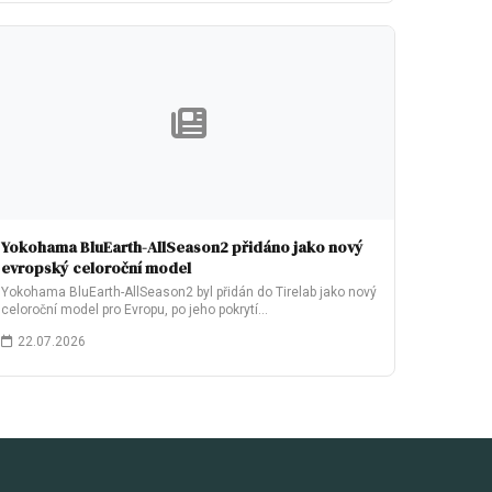
Yokohama BluEarth-AllSeason2 přidáno jako nový
evropský celoroční model
Yokohama BluEarth-AllSeason2 byl přidán do Tirelab jako nový
celoroční model pro Evropu, po jeho pokrytí…
22.07.2026