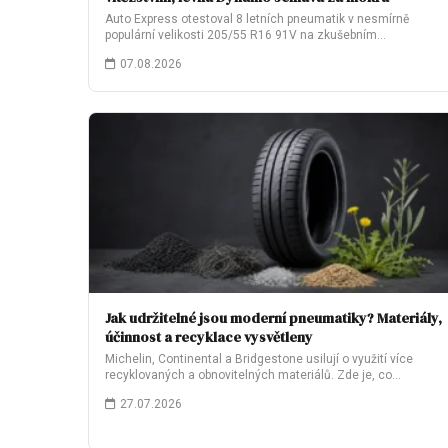
Auto Express otestoval 8 letních pneumatik v nesmírně
populární velikosti 205/55 R16 91V na zkušebním…
07.08.2026
Jak udržitelné jsou moderní pneumatiky? Materiály,
účinnost a recyklace vysvětleny
Michelin, Continental a Bridgestone usilují o využití více
recyklovaných a obnovitelných materiálů. Zde je, co…
27.07.2026