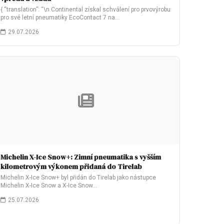
{ “translation”: “\n Continental získal schválení pro prvovýrobu
pro své letní pneumatiky EcoContact 7 na…
29.07.2026
Michelin X-Ice Snow+: Zimní pneumatika s vyšším
kilometrovým výkonem přidaná do Tirelab
Michelin X-Ice Snow+ byl přidán do Tirelab jako nástupce
Michelin X-Ice Snow a X-Ice Snow…
25.07.2026