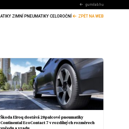
gumilab.hu
ATIKY
·
ZIMNÍ PNEUMATIKY
·
CELOROČNÍ
·
ZPĚT NA WEB
Škoda Elroq dostává 20palcové pneumatiky
Continental EcoContact 7 v rozdílných rozměrech
vpředu a vzadu