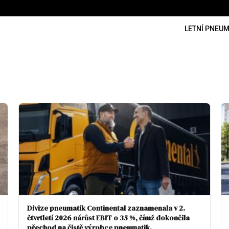
LETNÍ PNEUM
Divize pneumatik Continental zaznamenala v 2.
čtvrtletí 2026 nárůst EBIT o 35 %, čímž dokončila
přechod na čistě výrobce pneumatik.