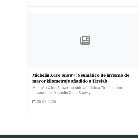
Michelin X-Ice Snow+: Neumático de invierno de
mayor kilometraje añadido a Tirelab
Michelin X-Ice Snow+ ha sido añadido a Tirelab como
sucesor del Michelin X-Ice Snow y…
25.07.2026