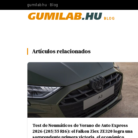
gumilab.hu · Blog
GUMILAB
.HU
BLOG
Artículos relacionados
Test de Neumáticos de Verano de Auto Express
2026 (205/55 R16): el Falken Ziex ZE320 logra una
sorprendente primera victoria, el económico