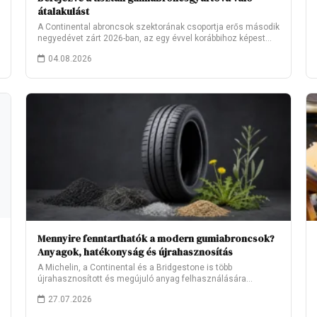
átalakulást
A Continental abroncsok szektorának csoportja erős második
negyedévet zárt 2026-ban, az egy évvel korábbihoz képest…
04.08.2026
Mennyire fenntarthatók a modern gumiabroncsok?
Anyagok, hatékonyság és újrahasznosítás
A Michelin, a Continental és a Bridgestone is több
újrahasznosított és megújuló anyag felhasználására
törekszik.…
27.07.2026