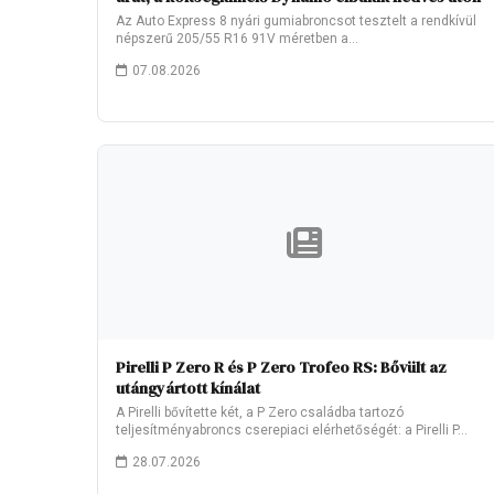
Az Auto Express 8 nyári gumiabroncsot tesztelt a rendkívül
népszerű 205/55 R16 91V méretben a…
07.08.2026
Pirelli P Zero R és P Zero Trofeo RS: Bővült az
utángyártott kínálat
A Pirelli bővítette két, a P Zero családba tartozó
teljesítményabroncs cserepiaci elérhetőségét: a Pirelli P…
28.07.2026