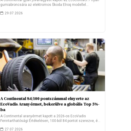
A Continental gyári jóváhagyást kapott az EcoContact 7 nyári
gumiabroncsára az elektromos Škoda Elroq modellel…
29.07.2026
A Continental 84/100 pontszámmal elnyerte az
EcoVadis Aranyérmet, bekerülve a globális Top 5%-
ba
A Continental aranyérmet kapott a 2026-os EcoVadis
Fenntarthatósági Értékelésen, 100-ból 84 pontot szerezve, és
ezzel…
27.07.2026