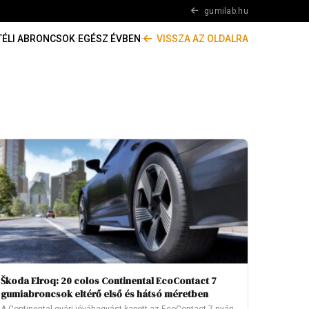
gumilab.hu
TÉLI ABRONCSOK
·
EGÉSZ ÉVBEN
·
VISSZA AZ OLDALRA
Škoda Elroq: 20 colos Continental EcoContact 7
gumiabroncsok eltérő első és hátsó méretben