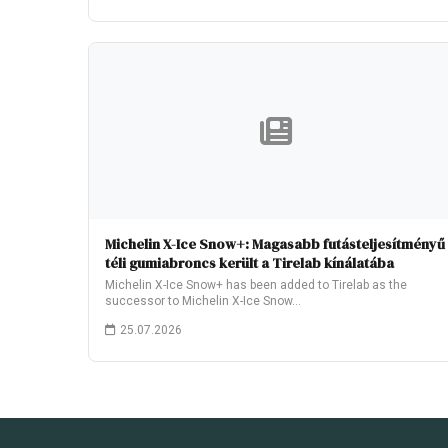
Michelin X-Ice Snow+: Magasabb futásteljesítményű
téli gumiabroncs került a Tirelab kínálatába
Michelin X-Ice Snow+ has been added to Tirelab as the
successor to Michelin X-Ice Snow…
25.07.2026