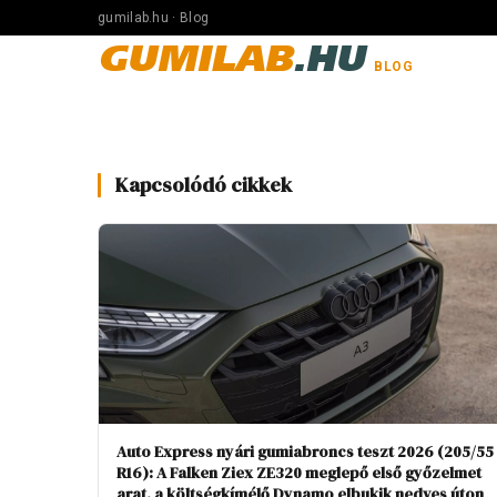
gumilab.hu · Blog
GUMILAB
.HU
BLOG
Kapcsolódó cikkek
Auto Express nyári gumiabroncs teszt 2026 (205/55
R16): A Falken Ziex ZE320 meglepő első győzelmet
arat, a költségkímélő Dynamo elbukik nedves úton