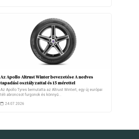
Az Apollo Altrust Winter bevezetése A nedves
tapadási osztályzattal és 15 mérettel
Az Apollo Tyres bemutatta az Altrust Wintert, egy új európai
téli abroncsot furgonok és könnyű…
24.07.2026