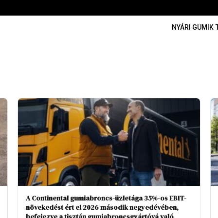
NYÁRI GUMIK
·
A Continental gumiabroncs-üzletága 35%-os EBIT-
növekedést ért el 2026 második negyedévében,
befejezve a tisztán gumiabroncsgyártóvá való