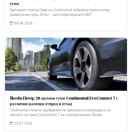
гуми
Груповият сектор Гуми на Continental отбеляза силно второ
тримесечие през 2026 г., като коригираната EBIT…
04.08.2026
Škoda Elroq: 20-цолови гуми Continental EcoContact 7 с
различни размери отпред и отзад
Continental получи одобрение за оригинално вграждане на
летната си гума EcoContact 7 за електрическия Škoda…
29.07.2026