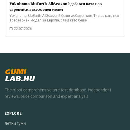
Yokohama BluEarth-AllSeason2 добавен като нов
европейски всесезонен модел
Yokohama BluEarth-AllSeason2 беше добавен към Tirelab като нов
всесезонен модел за Европа, след като беше…
22.07.2026
GUMI
LAB.HU
The most comprehensive tyre test database. independent
reviews, price comparison and expert analysis.
EXPLORE
летни гуми