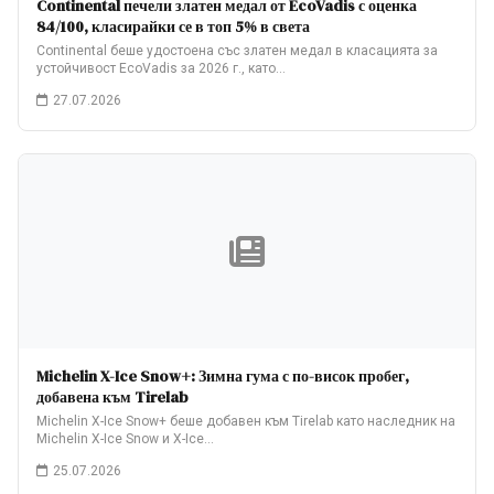
Continental печели златен медал от EcoVadis с оценка
84/100, класирайки се в топ 5% в света
Continental беше удостоена със златен медал в класацията за
устойчивост EcoVadis за 2026 г., като…
27.07.2026
Michelin X-Ice Snow+: Зимна гума с по-висок пробег,
добавена към Tirelab
Michelin X-Ice Snow+ беше добавен към Tirelab като наследник на
Michelin X-Ice Snow и X-Ice…
25.07.2026