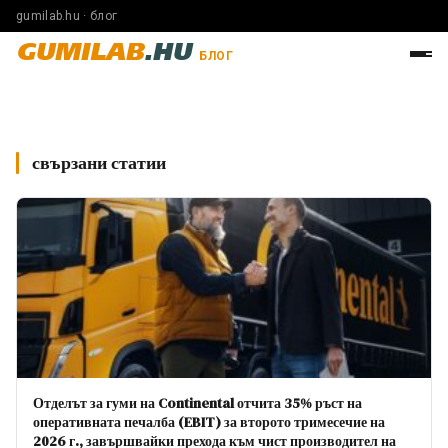
gumilab.hu · блог
GUMILAB
.HU
БЛОГ
свързани статии
Отделът за гуми на Continental отчита 35% ръст на
оперативната печалба (EBIT) за второто тримесечие на
2026 г., завършвайки прехода към чист производител на