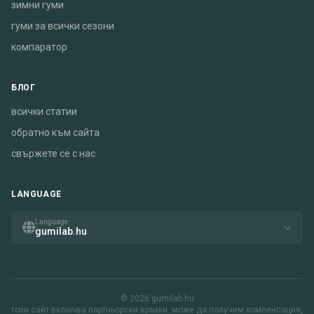
зимни гуми
гуми за всички сезони
компаратор
БЛОГ
всички статии
обратно към сайта
свържете се с нас
LANGUAGE
Language
gumilab.hu
© 2026 gumilab.hu
този сайт включва партньорски връзки. може да получим компенсация,