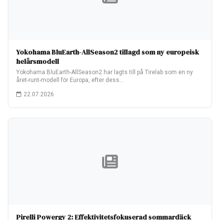
Yokohama BluEarth-AllSeason2 tillagd som ny europeisk
helårsmodell
Yokohama BluEarth-AllSeason2 har lagts till på Tirelab som en ny
året-runt-modell för Europa, efter dess…
22.07.2026
Pirelli Powergy 2: Effektivitetsfokuserad sommardäck