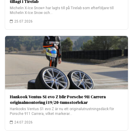
tillagt i Tirelab
Michelin X-Ice Snow+ har lagts till på Tirelab som efterföljare till
Michelin X-Ice Snow och…
25.07.2026
Hankook Ventus S1 evo Z blir Porsche 911 Carrera
originalmontering i 19/20-tumsstorlekar
Hankooks Ventus S1 evo Z är nu ett originalutrustningsdäck för
Porsche 911 Carrera, vilket markerar…
24.07.2026