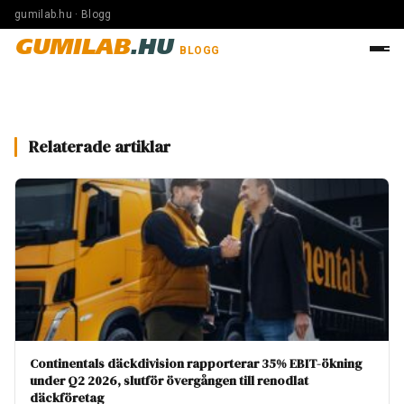
gumilab.hu · Blogg
GUMILAB
.HU
BLOGG
Relaterade artiklar
Continentals däckdivision rapporterar 35% EBIT-ökning
under Q2 2026, slutför övergången till renodlat
däckföretag