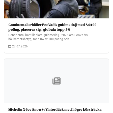
Continental erhåller EcoVadis guldmedalj med 84/100
poäng, placerar sig i globala topp 5%
Continental har tilldelats guldmedalj i 2026 års EcoVadis
hållbarhetsbetyg, med 84 av 100 poäng och…
27.07.2026
Michelin X-Ice Snow+: Vinterdäck med högre körsträcka