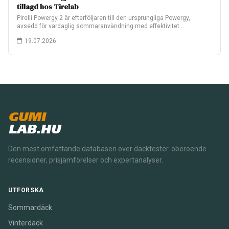
tillagd hos Tirelab
Pirelli Powergy 2 är efterföljaren till den ursprungliga Powergy,
avsedd för vardaglig sommaranvändning med effektivitet…
19.07.2026
GUMI
LAB.HU
Den mest omfattande databasen över däcktester. oberoende
recensioner, prisjämförelser och expertanalyser.
UTFORSKA
Sommardäck
Vinterdäck