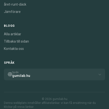
året-runt-däck
Jämförare
BLOGG
Alla artiklar
Tillbaka till sidan
Kontakta oss
SPRÅK
Språk
gumilab.hu
© 2026 gumilab.hu
Denna webbplats innehåller affiliatelänkar. vi kan få ersättning när du
klickar på vissa länkar.