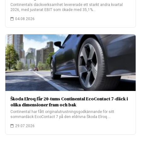
Continentals däckverksamhet levererade ett starkt andra kvartal
2026, med justerat EBIT som ökade med 35,1%…
04.08.2026
Škoda Elroq får 20-tums Continental EcoContact 7-däck i
olika dimensioner fram och bak
Continental har fått originalutrustningsgodkännande för sitt
sommardäck EcoContact 7 på den eldrivna Škoda Elroq.
Fabriksmonteringen…
29.07.2026