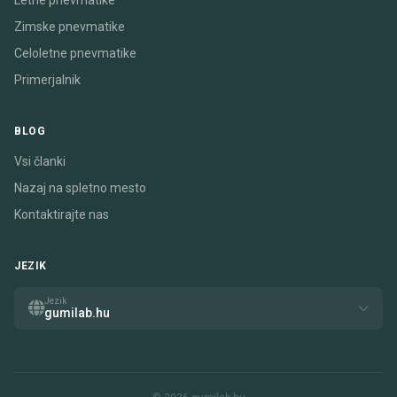
Letne pnevmatike
Zimske pnevmatike
Celoletne pnevmatike
Primerjalnik
BLOG
Vsi članki
Nazaj na spletno mesto
Kontaktirajte nas
JEZIK
Jezik
gumilab.hu