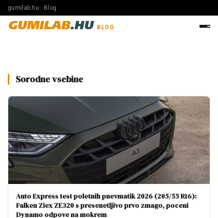
gumilab.hu · Blog
GUMILAB
.HU
BLOG
Sorodne vsebine
Auto Express test poletnih pnevmatik 2026 (205/55 R16):
Falken Ziex ZE320 s presenetljivo prvo zmago, poceni
Dynamo odpove na mokrem