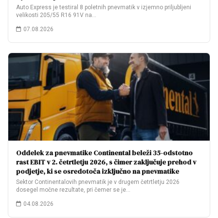
Auto Express je testiral 8 poletnih pnevmatik v izjemno priljubljeni
velikosti 205/55 R16 91V na…
07.08.2026
Oddelek za pnevmatike Continental beleži 35-odstotno
rast EBIT v 2. četrtletju 2026, s čimer zaključuje prehod v
podjetje, ki se osredotoča izključno na pnevmatike
Sektor Continentalovih pnevmatik je v drugem četrtletju 2026
dosegel močne rezultate, pri čemer se je…
04.08.2026