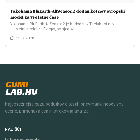
Yokohama BluEarth-AllSeason2 dodan kot nov evropski
model za vse letne čase
Yokohama BluEarth-AllSeason2 je bil dodan v Tirelab kot nov
celoletni model za Evropo, po njegovi…
22.07.2026
GUMI
LAB.HU
Najobsežnejša baza podatkov o testih pnevmatik. neodvisne
ocene, primerjava cen in strokovna analiza.
RAZIŠČI