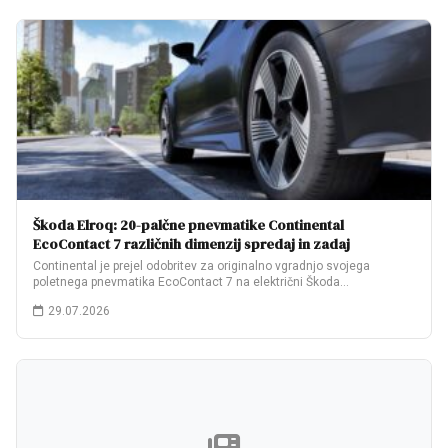
Škoda Elroq: 20-palčne pnevmatike Continental
EcoContact 7 različnih dimenzij spredaj in zadaj
Continental je prejel odobritev za originalno vgradnjo svojega
poletnega pnevmatika EcoContact 7 na električni Škoda…
29.07.2026