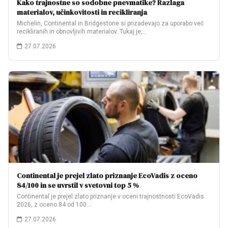
Kako trajnostne so sodobne pnevmatike? Razlaga
materialov, učinkovitosti in recikliranja
Michelin, Continental in Bridgestone si prizadevajo za uporabo več
recikliranih in obnovljivih materialov. Tukaj je,…
27.07.2026
Continental je prejel zlato priznanje EcoVadis z oceno
84/100 in se uvrstil v svetovni top 5 %
Continental je prejel zlato priznanje v oceni trajnostnosti EcoVadis
2026, z oceno 84 od 100…
27.07.2026