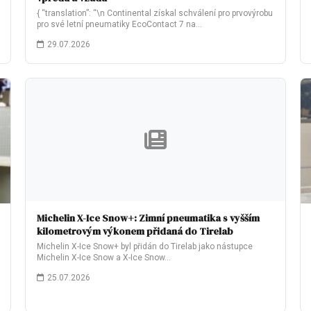
{ “translation”: “\n Continental získal schválení pro prvovýrobu
pro své letní pneumatiky EcoContact 7 na…
29.07.2026
Michelin X-Ice Snow+: Zimní pneumatika s vyšším
kilometrovým výkonem přidaná do Tirelab
Michelin X-Ice Snow+ byl přidán do Tirelab jako nástupce
Michelin X-Ice Snow a X-Ice Snow…
25.07.2026