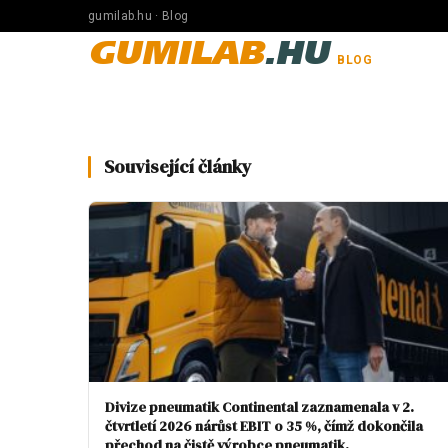
gumilab.hu · Blog
GUMILAB
.HU
BLOG
Související články
Divize pneumatik Continental zaznamenala v 2.
čtvrtletí 2026 nárůst EBIT o 35 %, čímž dokončila
přechod na čistě výrobce pneumatik.