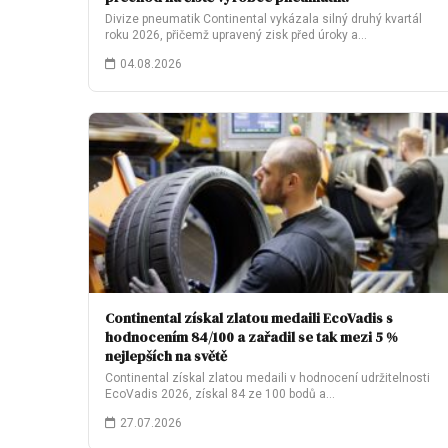
Divize pneumatik Continental vykázala silný druhý kvartál
roku 2026, přičemž upravený zisk před úroky a…
04.08.2026
Continental získal zlatou medaili EcoVadis s
hodnocením 84/100 a zařadil se tak mezi 5 %
nejlepších na světě
Continental získal zlatou medaili v hodnocení udržitelnosti
EcoVadis 2026, získal 84 ze 100 bodů a…
27.07.2026