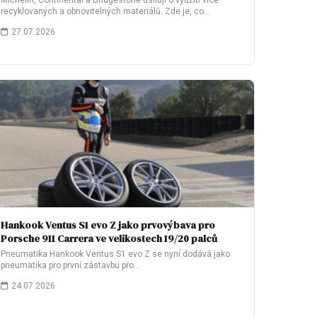
Michelin, Continental a Bridgestone usilují o využití více
recyklovaných a obnovitelných materiálů. Zde je, co…
27.07.2026
Hankook Ventus S1 evo Z jako prvovýbava pro
Porsche 911 Carrera ve velikostech 19/20 palců
Pneumatika Hankook Ventus S1 evo Z se nyní dodává jako
pneumatika pro první zástavbu pro…
24.07.2026