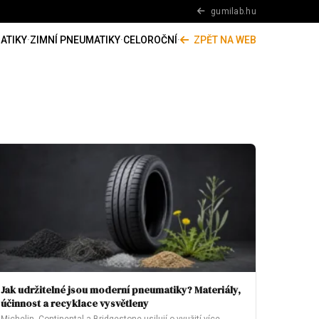
gumilab.hu
ATIKY
·
ZIMNÍ PNEUMATIKY
·
CELOROČNÍ
·
ZPĚT NA WEB
Jak udržitelné jsou moderní pneumatiky? Materiály,
účinnost a recyklace vysvětleny