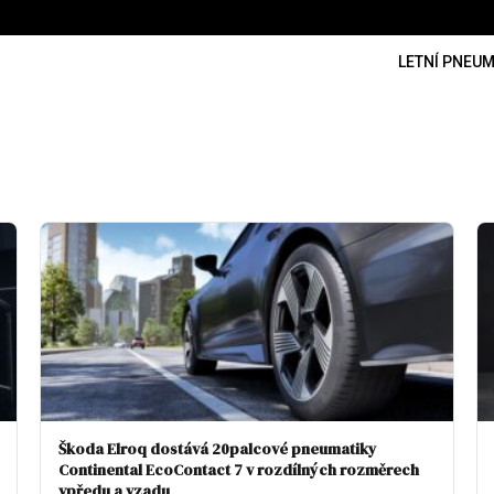
LETNÍ PNEUM
Škoda Elroq dostává 20palcové pneumatiky
Continental EcoContact 7 v rozdílných rozměrech
vpředu a vzadu