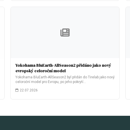
Yokohama BluEarth-AllSeason2 přidáno jako nový
evropský celoroční model
Yokohama BluEarth-AllSeason2 byl přidán do Tirelab jako nový
celoroční model pro Evropu, po jeho pokrytí…
22.07.2026