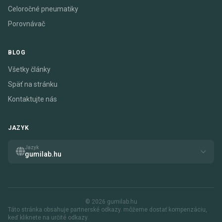
Celoročné pneumatiky
Porovnávač
BLOG
Všetky články
Späť na stránku
Kontaktujte nás
JAZYK
Jazyk
gumilab.hu
© 2026 gumilab.hu
Táto stránka obsahuje partnerské odkazy. môžeme dostať kompenzáciu,
keď kliknete na určité odkazy.