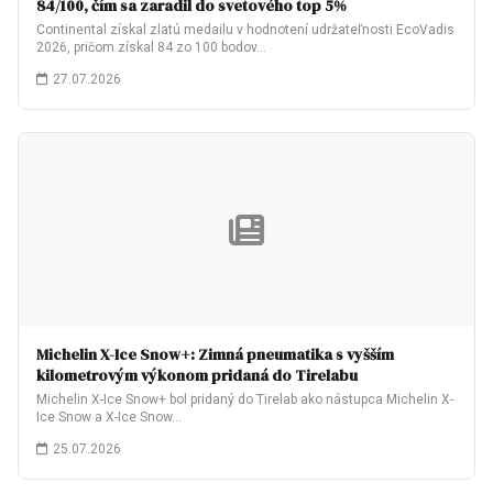
84/100, čím sa zaradil do svetového top 5%
Continental získal zlatú medailu v hodnotení udržateľnosti EcoVadis
2026, pričom získal 84 zo 100 bodov…
27.07.2026
Michelin X-Ice Snow+: Zimná pneumatika s vyšším
kilometrovým výkonom pridaná do Tirelabu
Michelin X-Ice Snow+ bol pridaný do Tirelab ako nástupca Michelin X-
Ice Snow a X-Ice Snow…
25.07.2026