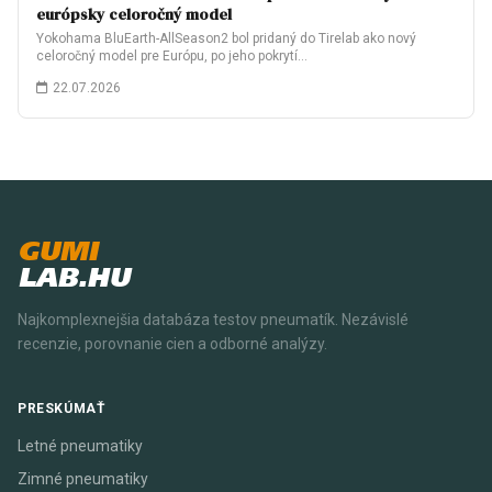
európsky celoročný model
Yokohama BluEarth-AllSeason2 bol pridaný do Tirelab ako nový
celoročný model pre Európu, po jeho pokrytí…
22.07.2026
GUMI
LAB.HU
Najkomplexnejšia databáza testov pneumatík. Nezávislé
recenzie, porovnanie cien a odborné analýzy.
PRESKÚMAŤ
Letné pneumatiky
Zimné pneumatiky