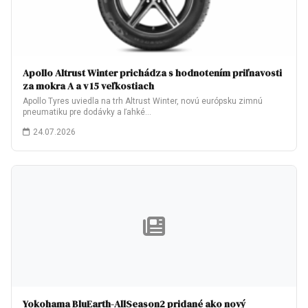
Apollo Altrust Winter prichádza s hodnotením priľnavosti
za mokra A a v 15 veľkostiach
Apollo Tyres uviedla na trh Altrust Winter, novú európsku zimnú
pneumatiku pre dodávky a ľahké…
24.07.2026
Yokohama BluEarth-AllSeason2 pridané ako nový