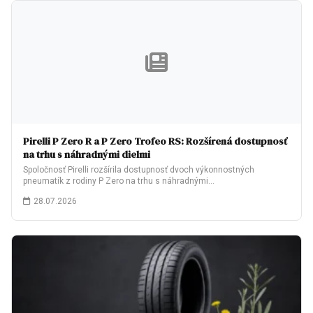
Pirelli P Zero R a P Zero Trofeo RS: Rozšírená dostupnosť
na trhu s náhradnými dielmi
Spoločnosť Pirelli rozšírila dostupnosť dvoch výkonnostných
pneumatík z rodiny P Zero na trhu s náhradnými…
28.07.2026