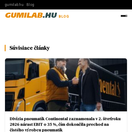
gumilab.hu · Blog
GUMILAB
.HU
BLOG
Súvisiace články
Divízia pneumatík Continental zaznamenala v 2. štvrťroku
2026 nárast EBIT o 35 %, čím dokončila prechod na
čistého výrobcu pneumatík