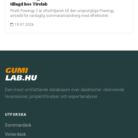
tillagd hos Tirelab
Pirelli Powergy 2 är efterföljaren till den ursprungliga Powergy,
avsedd för vardaglig sommaranvändning med effektivitet…
19.07.2026
GUMI
LAB.HU
Den mest omfattande databasen över däcktester. oberoende
recensioner, prisjämförelser och expertanalyser.
UTFORSKA
Sommardäck
Vinterdäck