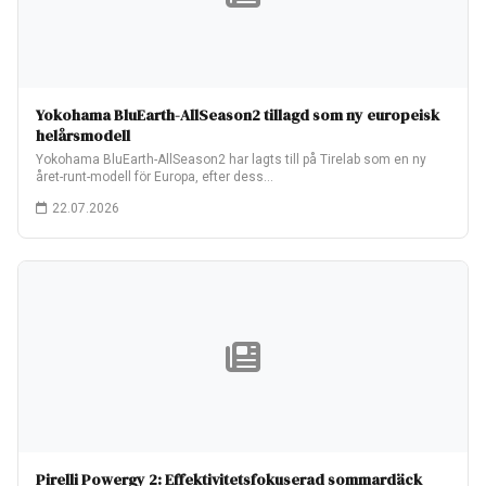
Yokohama BluEarth-AllSeason2 tillagd som ny europeisk
helårsmodell
Yokohama BluEarth-AllSeason2 har lagts till på Tirelab som en ny
året-runt-modell för Europa, efter dess…
22.07.2026
Pirelli Powergy 2: Effektivitetsfokuserad sommardäck