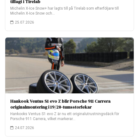
tillagt i Tirelab
Michelin X-Ice Snow+ har lagts till på Tirelab som efterföljare till
Michelin X-Ice Snow och…
25.07.2026
Hankook Ventus S1 evo Z blir Porsche 911 Carrera
originalmontering i 19/20-tumsstorlekar
Hankooks Ventus S1 evo Z är nu ett originalutrustningsdäck för
Porsche 911 Carrera, vilket markerar…
24.07.2026