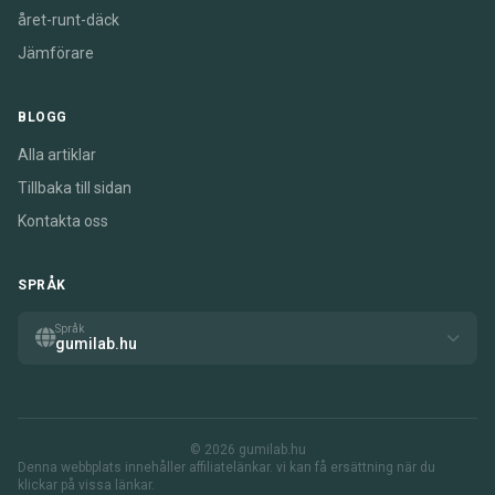
året-runt-däck
Jämförare
BLOGG
Alla artiklar
Tillbaka till sidan
Kontakta oss
SPRÅK
Språk
gumilab.hu
© 2026 gumilab.hu
Denna webbplats innehåller affiliatelänkar. vi kan få ersättning när du
klickar på vissa länkar.