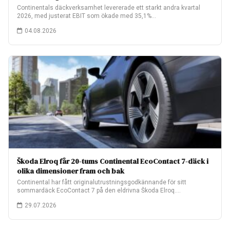
Continentals däckverksamhet levererade ett starkt andra kvartal
2026, med justerat EBIT som ökade med 35,1%…
04.08.2026
Škoda Elroq får 20-tums Continental EcoContact 7-däck i
olika dimensioner fram och bak
Continental har fått originalutrustningsgodkännande för sitt
sommardäck EcoContact 7 på den eldrivna Škoda Elroq.
Fabriksmonteringen…
29.07.2026