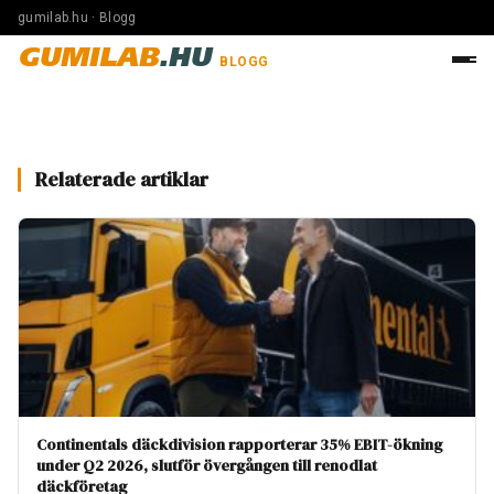
gumilab.hu · Blogg
GUMILAB
.HU
BLOGG
Relaterade artiklar
Continentals däckdivision rapporterar 35% EBIT-ökning
under Q2 2026, slutför övergången till renodlat
däckföretag