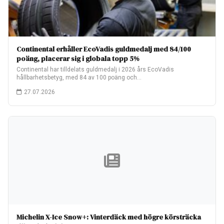
Continental erhåller EcoVadis guldmedalj med 84/100
poäng, placerar sig i globala topp 5%
Continental har tilldelats guldmedalj i 2026 års EcoVadis
hållbarhetsbetyg, med 84 av 100 poäng och…
27.07.2026
Michelin X-Ice Snow+: Vinterdäck med högre körsträcka