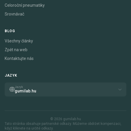
Celoroční pneumatiky
Srovnávač
BLOG
Všechny články
Zpět na web
Kontaktujte nás
JAZYK
Jazyk
gumilab.hu
© 2026 gumilab.hu
Tato stránka obsahuje partnerské odkazy. Můžeme obdržet kompenzaci,
když kliknete na určité odkazy.