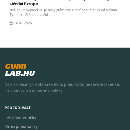
střední Evropu
Nokian Snowproof 3P je nový prémiový zimní pneumatiky od Nokian
Tyres pro Střední a Jižní…
16.07.2026
GUMI
LAB.HU
Nejkomplexnější databáze testů pneumatik. nezávislé recenze,
srovnání cen a odborné analýzy.
PROZKOUMAT
Letní pneumatiky
Zimní pneumatiky