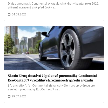
Divize pneumatik Continental vykázala silný druhý kvartál roku 2026,
přičemž upravený zisk před úroky a…
04.08.2026
Škoda Elroq dostává 20palcové pneumatiky Continental
EcoContact 7 v rozdílných rozměrech vpředu a vzadu
{ “translation”: “\n Continental získal schválení pro prvovýrobu pro
své letní pneumatiky EcoContact 7 na…
29.07.2026