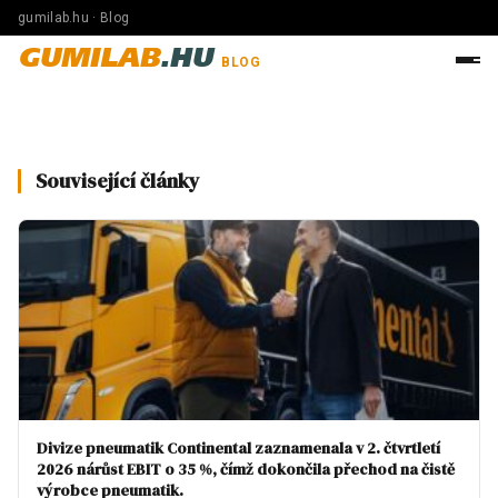
gumilab.hu · Blog
GUMILAB
.HU
BLOG
Související články
Divize pneumatik Continental zaznamenala v 2. čtvrtletí
2026 nárůst EBIT o 35 %, čímž dokončila přechod na čistě
výrobce pneumatik.