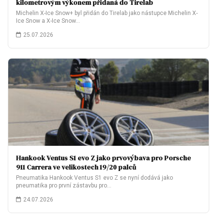
kilometrovým výkonem přidaná do Tirelab
Michelin X-Ice Snow+ byl přidán do Tirelab jako nástupce Michelin X-
Ice Snow a X-Ice Snow…
25.07.2026
Hankook Ventus S1 evo Z jako prvovýbava pro Porsche
911 Carrera ve velikostech 19/20 palců
Pneumatika Hankook Ventus S1 evo Z se nyní dodává jako
pneumatika pro první zástavbu pro…
24.07.2026