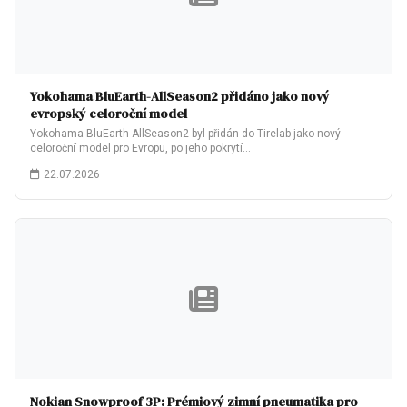
Yokohama BluEarth-AllSeason2 přidáno jako nový
evropský celoroční model
Yokohama BluEarth-AllSeason2 byl přidán do Tirelab jako nový
celoroční model pro Evropu, po jeho pokrytí…
22.07.2026
Nokian Snowproof 3P: Prémiový zimní pneumatika pro