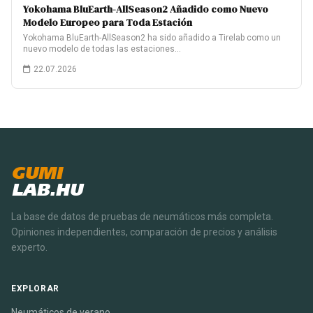
Yokohama BluEarth-AllSeason2 Añadido como Nuevo
Modelo Europeo para Toda Estación
Yokohama BluEarth-AllSeason2 ha sido añadido a Tirelab como un
nuevo modelo de todas las estaciones…
22.07.2026
GUMI
LAB.HU
La base de datos de pruebas de neumáticos más completa.
Opiniones independientes, comparación de precios y análisis
experto.
EXPLORAR
Neumáticos de verano