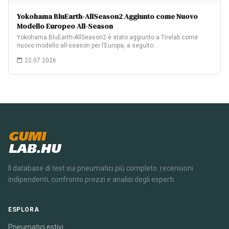
Yokohama BluEarth-AllSeason2 Aggiunto come Nuovo
Modello Europeo All-Season
Yokohama BluEarth-AllSeason2 è stato aggiunto a Tirelab come
nuovo modello all-season per l’Europa, a seguito…
22.07.2026
GUMI
LAB.HU
Il database di test sui pneumatici più completo. recensioni
indipendenti, confronto prezzi e analisi degli esperti.
ESPLORA
Pneumatici estivi