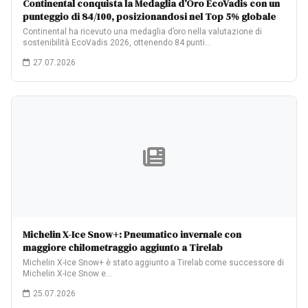
Continental conquista la Medaglia d’Oro EcoVadis con un
punteggio di 84/100, posizionandosi nel Top 5% globale
Continental ha ricevuto una medaglia d’oro nella valutazione di
sostenibilità EcoVadis 2026, ottenendo 84 punti…
27.07.2026
Michelin X-Ice Snow+: Pneumatico invernale con
maggiore chilometraggio aggiunto a Tirelab
Michelin X-Ice Snow+ è stato aggiunto a Tirelab come successore di
Michelin X-Ice Snow e…
25.07.2026