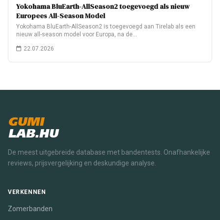
Yokohama BluEarth-AllSeason2 toegevoegd als nieuw
Europees All-Season Model
Yokohama BluEarth-AllSeason2 is toegevoegd aan Tirelab als een
nieuw all-season model voor Europa, na de…
22.07.2026
GUMI
LAB.HU
De meest uitgebreide database met bandentests. Onafhankelijke
reviews, prijsvergelijking en deskundige analyse.
VERKENNEN
Zomerbanden