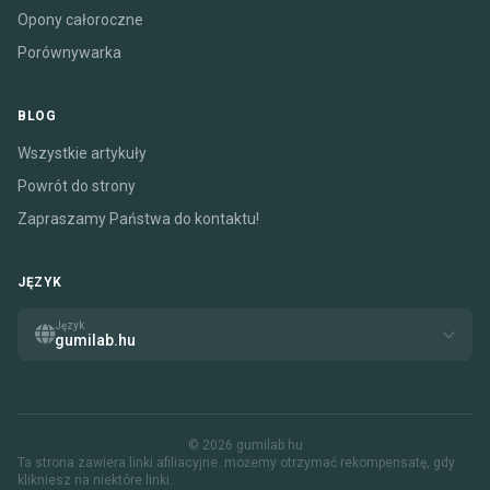
Opony całoroczne
Porównywarka
BLOG
Wszystkie artykuły
Powrót do strony
Zapraszamy Państwa do kontaktu!
JĘZYK
Język
gumilab.hu
© 2026 gumilab.hu
Ta strona zawiera linki afiliacyjne. możemy otrzymać rekompensatę, gdy
klikniesz na niektóre linki.