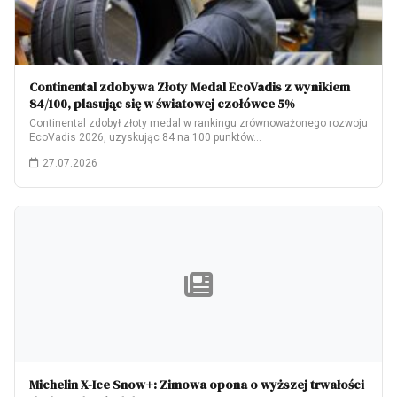
Continental zdobywa Złoty Medal EcoVadis z wynikiem
84/100, plasując się w światowej czołówce 5%
Continental zdobył złoty medal w rankingu zrównoważonego rozwoju
EcoVadis 2026, uzyskując 84 na 100 punktów…
27.07.2026
Michelin X-Ice Snow+: Zimowa opona o wyższej trwałości