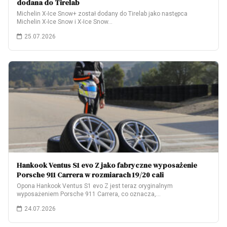
dodana do Tirelab
Michelin X-Ice Snow+ został dodany do Tirelab jako następca
Michelin X-Ice Snow i X-Ice Snow…
25.07.2026
Hankook Ventus S1 evo Z jako fabryczne wyposażenie
Porsche 911 Carrera w rozmiarach 19/20 cali
Opona Hankook Ventus S1 evo Z jest teraz oryginalnym
wyposażeniem Porsche 911 Carrera, co oznacza,…
24.07.2026