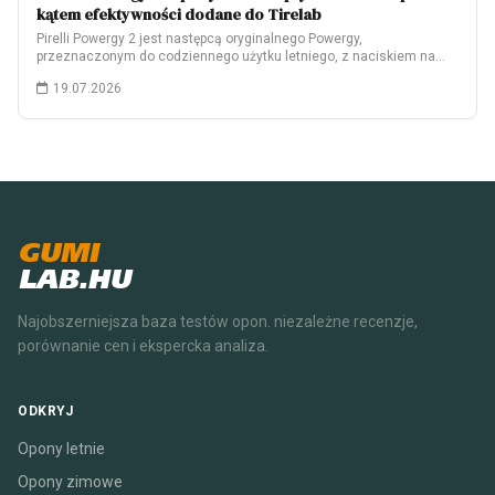
kątem efektywności dodane do Tirelab
Pirelli Powergy 2 jest następcą oryginalnego Powergy,
przeznaczonym do codziennego użytku letniego, z naciskiem na…
19.07.2026
GUMI
LAB.HU
Najobszerniejsza baza testów opon. niezależne recenzje,
porównanie cen i ekspercka analiza.
ODKRYJ
Opony letnie
Opony zimowe