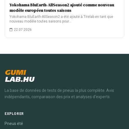
Yokohama BluEarth-AllSeason2 ajouté comme nouveau
modèle européen toutes saisons
Yokohama BluEarth-AllSeason2 a été ajouté à Tirelab en tant que
nouveau modèle toutes saisons pour…
22.07.2026
GUMI
LAB.HU
La base de données de tests de pneus la plus complète. Avis
indépendants, comparaison des prix et analyses d'experts.
EXPLORER
Pneus été