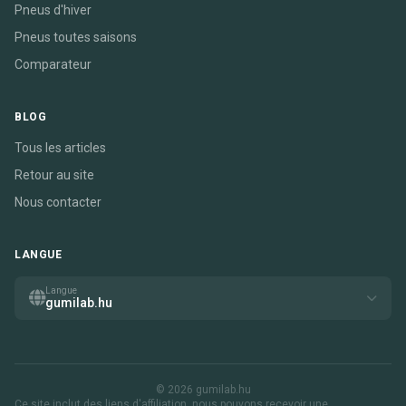
Pneus d'hiver
Pneus toutes saisons
Comparateur
BLOG
Tous les articles
Retour au site
Nous contacter
LANGUE
Langue
gumilab.hu
© 2026 gumilab.hu
Ce site inclut des liens d'affiliation. nous pouvons recevoir une