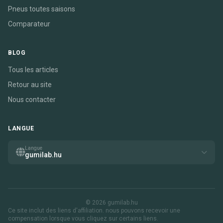
Pneus toutes saisons
Comparateur
BLOG
Tous les articles
Retour au site
Nous contacter
LANGUE
Langue
gumilab.hu
© 2026 gumilab.hu
Ce site inclut des liens d'affiliation. nous pouvons recevoir une
compensation lorsque vous cliquez sur certains liens.