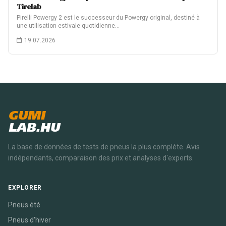
Tirelab
Pirelli Powergy 2 est le successeur du Powergy original, destiné à
une utilisation estivale quotidienne…
19.07.2026
GUMI
LAB.HU
La base de données de tests de pneus la plus complète. Avis
indépendants, comparaison des prix et analyses d'experts.
EXPLORER
Pneus été
Pneus d'hiver