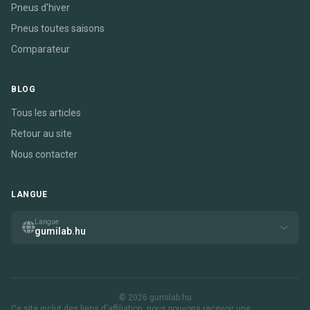
Pneus d'hiver
Pneus toutes saisons
Comparateur
BLOG
Tous les articles
Retour au site
Nous contacter
LANGUE
Langue
gumilab.hu
© 2026 gumilab.hu
Ce site inclut des liens d'affiliation. nous pouvons recevoir une