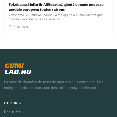
Yokohama BluEarth-AllSeason2 ajouté comme nouveau
modèle européen toutes saisons
Yokohama BluEarth-AllSeason2 a été ajouté à Tirelab en tant que
nouveau modèle toutes saisons pour…
22.07.2026
GUMI
LAB.HU
La base de données de tests de pneus la plus complète. Avis
indépendants, comparaison des prix et analyses d'experts.
EXPLORER
Pneus été