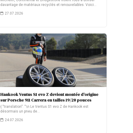
Michelin, Continental et Bridgestone visent tous à utiliser
davantage de matériaux recyclés et renouvelables. Voici…
27.07.2026
Hankook Ventus S1 evo Z devient montée d’origine
sur Porsche 911 Carrera en tailles 19/20 pouces
{ “translation”: “\n Le Ventus S1 evo Z de Hankook est
désormais un pneu de…
24.07.2026