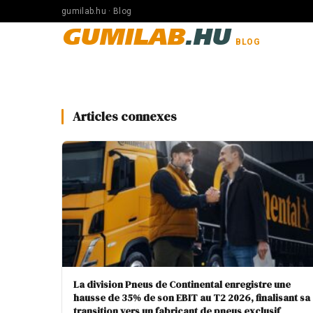
gumilab.hu · Blog
GUMILAB
.HU
BLOG
Articles connexes
La division Pneus de Continental enregistre une
hausse de 35% de son EBIT au T2 2026, finalisant sa
transition vers un fabricant de pneus exclusif