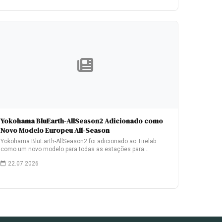
Yokohama BluEarth-AllSeason2 Adicionado como
Novo Modelo Europeu All-Season
Yokohama BluEarth-AllSeason2 foi adicionado ao Tirelab
como um novo modelo para todas as estações para…
22.07.2026