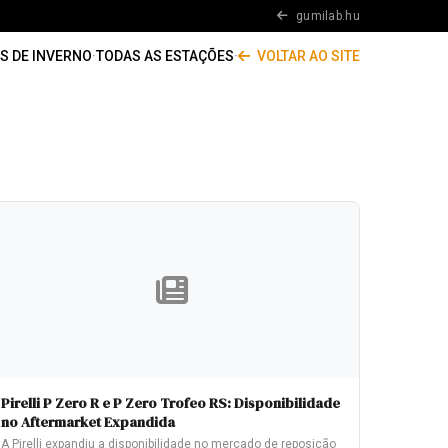
gumilab.hu
S DE INVERNO
·
TODAS AS ESTAÇÕES
·
VOLTAR AO SITE
Pirelli P Zero R e P Zero Trofeo RS: Disponibilidade
no Aftermarket Expandida
A Pirelli expandiu a disponibilidade no mercado de reposição