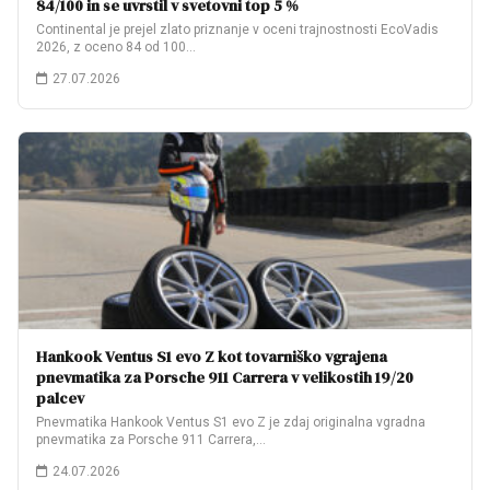
84/100 in se uvrstil v svetovni top 5 %
Continental je prejel zlato priznanje v oceni trajnostnosti EcoVadis
2026, z oceno 84 od 100…
27.07.2026
Hankook Ventus S1 evo Z kot tovarniško vgrajena
pnevmatika za Porsche 911 Carrera v velikostih 19/20
palcev
Pnevmatika Hankook Ventus S1 evo Z je zdaj originalna vgradna
pnevmatika za Porsche 911 Carrera,…
24.07.2026