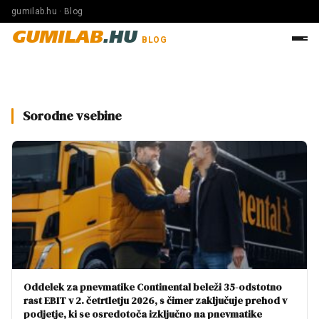
gumilab.hu · Blog
GUMILAB
.HU
BLOG
Sorodne vsebine
Oddelek za pnevmatike Continental beleži 35-odstotno
rast EBIT v 2. četrtletju 2026, s čimer zaključuje prehod v
podjetje, ki se osredotoča izključno na pnevmatike