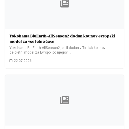
Yokohama BluEarth-AllSeason2 dodan kot nov evropski
model za vse letne čase
Yokohama BluEarth-AllSeason2 je bil dodan v Tirelab kot nov
celoletni model za Evropo, po njegovi…
22.07.2026