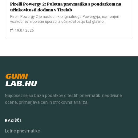
Pirelli Powergy 2: Poletna pnevmatika s poudarkom na
učinkovitosti dodana v Tirelab
Pirelli Powergy 2 je naslednik originalnega Powergyja, namenjen
vsakodnevni poletni uporabi z učinkovitostjo kot glavno…
19.07.2026
GUMI
LAB.HU
Najobsežnejša baza podatkov o testih pnevmatik. neodvisne
ocene, primerjava cen in strokovna analiza.
RAZIŠČI
Letne pnevmatike