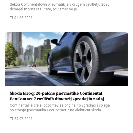
Sektor Continentalovih pnevmatik je v drugem četrtletju 2026
dosegel močne rezultate, pri čemer se je…
04.08.2026
Škoda Elroq: 20-palčne pnevmatike Continental
EcoContact 7 različnih dimenzij spredaj in zadaj
Continental je prejel odobritev za originalno vgradnjo svojega
poletnega pnevmatika EcoContact 7 na električni Škoda…
29.07.2026