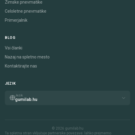
Zimske pnevmatike
Celoletne pnevmatike
Primerjalnik
BLOG
Vsi članki
Nazaj na spletno mesto
Kontaktirajte nas
JEZIK
Jezik
gumilab.hu
© 2026 gumilab.hu
Ta spletna stran vključuje partnerske povezave. lahko prejmemo