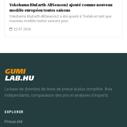
Yokohama BluEarth-AllSeason2 ajouté comme nouveau
modèle européen toutes saisons
Yokohama BluEarth-AllSeason2 a été ajouté à Tirelab en tant que
nouveau modèle toutes saisons pour…
22.07.2026
GUMI
LAB.HU
La base de données de tests de pneus la plus complète. Avis
indépendants, comparaison des prix et analyses d'experts.
EXPLORER
Pneus été