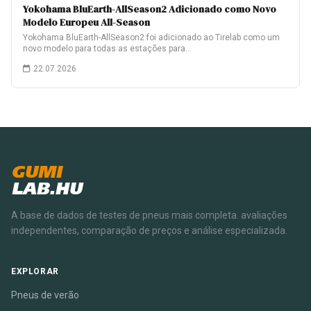
Yokohama BluEarth-AllSeason2 Adicionado como Novo
Modelo Europeu All-Season
Yokohama BluEarth-AllSeason2 foi adicionado ao Tirelab como um
novo modelo para todas as estações para…
22.07.2026
GUMI
LAB.HU
A base de dados de testes de pneus mais completa. avaliações
independentes, comparação de preços e análise especializada.
EXPLORAR
Pneus de verão