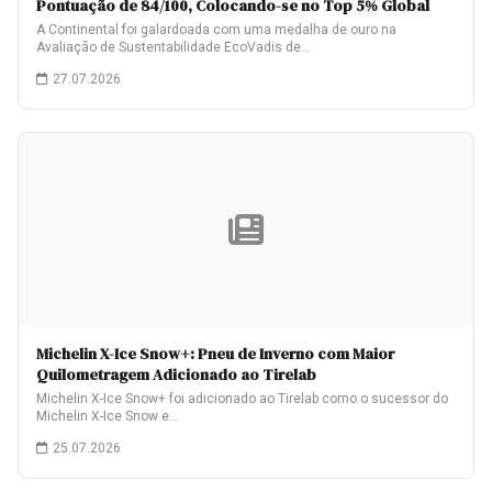
Pontuação de 84/100, Colocando-se no Top 5% Global
A Continental foi galardoada com uma medalha de ouro na
Avaliação de Sustentabilidade EcoVadis de…
27.07.2026
Michelin X-Ice Snow+: Pneu de Inverno com Maior
Quilometragem Adicionado ao Tirelab
Michelin X-Ice Snow+ foi adicionado ao Tirelab como o sucessor do
Michelin X-Ice Snow e…
25.07.2026