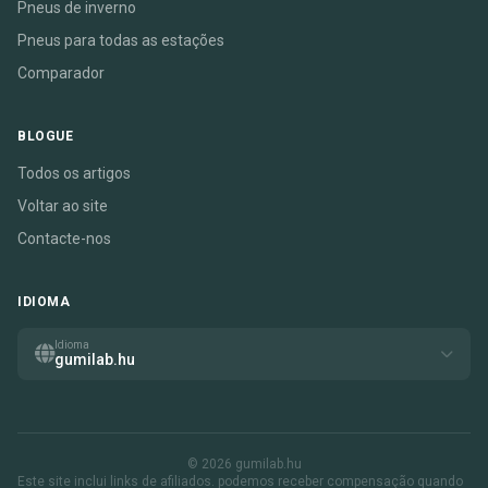
Pneus de inverno
Pneus para todas as estações
Comparador
BLOGUE
Todos os artigos
Voltar ao site
Contacte-nos
IDIOMA
Idioma
gumilab.hu
© 2026 gumilab.hu
Este site inclui links de afiliados. podemos receber compensação quando