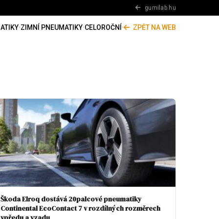
gumilab.hu
ATIKY
·
ZIMNÍ PNEUMATIKY
·
CELOROČNÍ
·
ZPĚT NA WEB
Škoda Elroq dostává 20palcové pneumatiky
Continental EcoContact 7 v rozdílných rozměrech
vpředu a vzadu