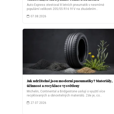
Auto Express otestoval 8 letních pneumatik v nesmírně
populární velikosti 205/55 R16 91V na zkušebním…
07.08.2026
Jak udržitelné jsou moderní pneumatiky? Materiály,
účinnost a recyklace vysvětleny
Michelin, Continental a Bridgestone usilují o využití více
recyklovaných a obnovitelných materiálů. Zde je, co…
27.07.2026