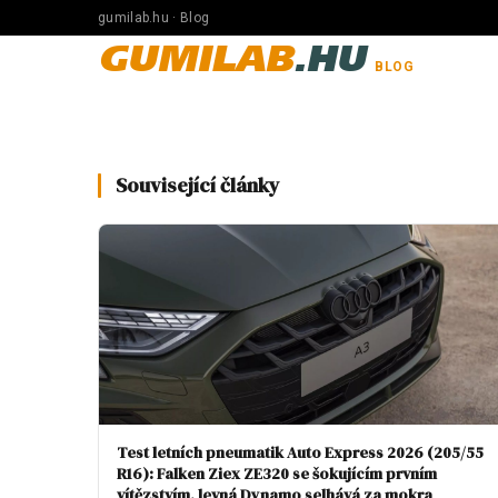
gumilab.hu · Blog
GUMILAB
.HU
BLOG
Související články
Test letních pneumatik Auto Express 2026 (205/55
R16): Falken Ziex ZE320 se šokujícím prvním
vítězstvím, levná Dynamo selhává za mokra