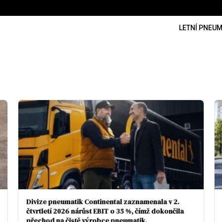
LETNÍ PNEUM
Divize pneumatik Continental zaznamenala v 2.
čtvrtletí 2026 nárůst EBIT o 35 %, čímž dokončila
přechod na čistě výrobce pneumatik.