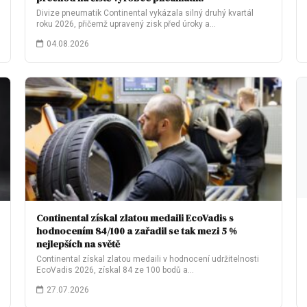
Divize pneumatik Continental vykázala silný druhý kvartál
roku 2026, přičemž upravený zisk před úroky a…
04.08.2026
Continental získal zlatou medaili EcoVadis s
hodnocením 84/100 a zařadil se tak mezi 5 %
nejlepších na světě
Continental získal zlatou medaili v hodnocení udržitelnosti
EcoVadis 2026, získal 84 ze 100 bodů a…
27.07.2026