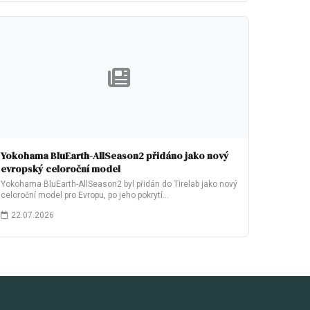
Yokohama BluEarth-AllSeason2 přidáno jako nový
evropský celoroční model
Yokohama BluEarth-AllSeason2 byl přidán do Tirelab jako nový
celoroční model pro Evropu, po jeho pokrytí…
22.07.2026