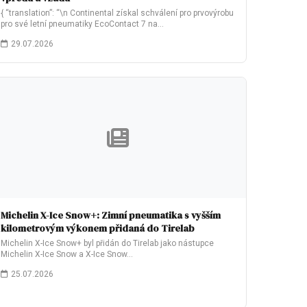
{ “translation”: “\n Continental získal schválení pro prvovýrobu
pro své letní pneumatiky EcoContact 7 na…
29.07.2026
Michelin X-Ice Snow+: Zimní pneumatika s vyšším
kilometrovým výkonem přidaná do Tirelab
Michelin X-Ice Snow+ byl přidán do Tirelab jako nástupce
Michelin X-Ice Snow a X-Ice Snow…
25.07.2026