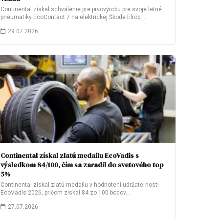
Continental získal schválenie pre prvovýrobu pre svoje letné
pneumatiky EcoContact 7 na elektrickej Škode Elroq.…
29.07.2026
Continental získal zlatú medailu EcoVadis s
výsledkom 84/100, čím sa zaradil do svetového top
5%
Continental získal zlatú medailu v hodnotení udržateľnosti
EcoVadis 2026, pričom získal 84 zo 100 bodov…
27.07.2026