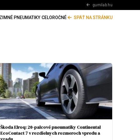
gumilab.hu
ZIMNÉ PNEUMATIKY
·
CELOROČNÉ
·
SPÄŤ NA STRÁNKU
Škoda Elroq: 20-palcové pneumatiky Continental
EcoContact 7 v rozdielnych rozmeroch vpredu a
vzadu