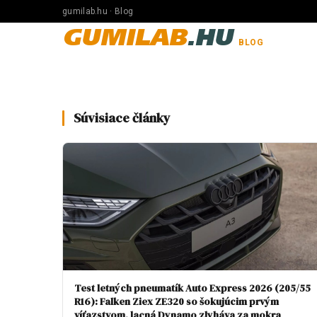
gumilab.hu · Blog
GUMILAB
.HU
BLOG
Súvisiace články
Test letných pneumatík Auto Express 2026 (205/55
R16): Falken Ziex ZE320 so šokujúcim prvým
víťazstvom, lacná Dynamo zlyháva za mokra