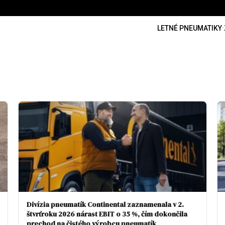
LETNÉ PNEUMATIKY
·
Divízia pneumatík Continental zaznamenala v 2.
štvrťroku 2026 nárast EBIT o 35 %, čím dokončila
prechod na čistého výrobcu pneumatík