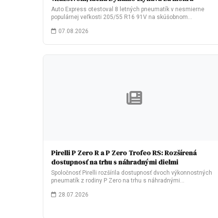
Auto Express otestoval 8 letných pneumatík v nesmierne
populárnej veľkosti 205/55 R16 91V na skúšobnom…
07.08.2026
Pirelli P Zero R a P Zero Trofeo RS: Rozšírená
dostupnosť na trhu s náhradnými dielmi
Spoločnosť Pirelli rozšírila dostupnosť dvoch výkonnostných
pneumatík z rodiny P Zero na trhu s náhradnými…
28.07.2026