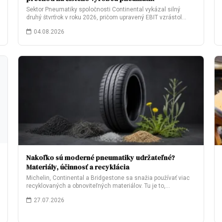
Sektor Pneumatiky spoločnosti Continental vykázal silný
druhý štvrťrok v roku 2026, pričom upravený EBIT vzrástol…
04.08.2026
Nakoľko sú moderné pneumatiky udržateľné?
Materiály, účinnosť a recyklácia
Michelin, Continental a Bridgestone sa snažia používať viac
recyklovaných a obnoviteľných materiálov. Tu je to,…
27.07.2026