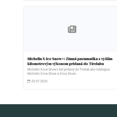
Michelin X-Ice Snow+: Zimná pneumatika s vyšším
kilometrovým výkonom pridaná do Tirelabu
Michelin X-Ice Snow+ bol pridaný do Tirelab ako nástupca
Michelin X-Ice Snow a X-Ice Snow…
25.07.2026