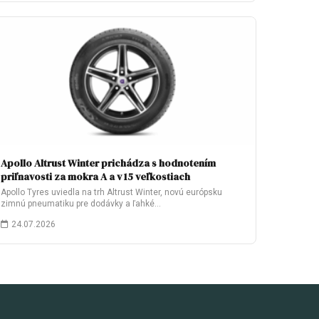
Apollo Altrust Winter prichádza s hodnotením
priľnavosti za mokra A a v 15 veľkostiach
Apollo Tyres uviedla na trh Altrust Winter, novú európsku
zimnú pneumatiku pre dodávky a ľahké…
24.07.2026