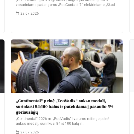
„Continental“ gavo originalios įrangos patvirtinimą savo
vasariniams padangoms „EcoContact 7“ elektriniame „Škoda
Elroq“. Gamyklinėje komplektacijoje…
29.07.2026
„Continental“ pelnė „EcoVadis“ aukso medalį,
surinkusi 84/100 balus ir patekdama į pasaulio 5%
geriausiųjų
„Continental“ 2026 m. „EcoVadis“ tvarumo reitinge pelnė
aukso medalį, surinkusi 84 iš 100 balų ir…
27.07.2026