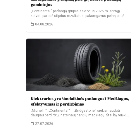
gamintojos
„Continental“ padangų grupės sektorius 2026 m. antrąjį
ketvirtį parodė stiprius rezultatus, pakoregavus pelną prieš
palūkanas…
04.08.2026
Kiek tvarios yra šiuolaikinės padangos? Medžiagos,
efektyvumas ir perdirbimas
„Michelin“, „Continental“ ir „Bridgestone“ siekia naudoti
daugiau perdirbtų ir atsinaujinančių medžiagų. Štai ką reiškia
jų…
27.07.2026