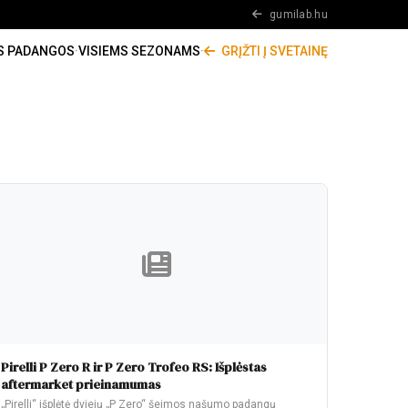
gumilab.hu
S PADANGOS
·
VISIEMS SEZONAMS
·
GRĮŽTI Į SVETAINĘ
Pirelli P Zero R ir P Zero Trofeo RS: Išplėstas
aftermarket prieinamumas
„Pirelli“ išplėtė dviejų „P Zero“ šeimos našumo padangų