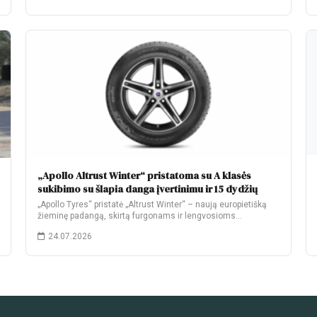
„Apollo Altrust Winter“ pristatoma su A klasės
sukibimo su šlapia danga įvertinimu ir 15 dydžių
„Apollo Tyres“ pristatė „Altrust Winter“ – naują europietišką
žieminę padangą, skirtą furgonams ir lengvosioms
komercinėms…
24.07.2026