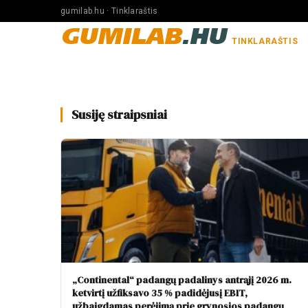
gumilab.hu · Tinklaraštis
GUMILAB
.HU
TINKLARAŠTIS
Susiję straipsniai
„Continental“ padangų padalinys antrąjį 2026 m.
ketvirtį užfiksavo 35 % padidėjusį EBIT,
užbaigdamas perėjimą prie grynosios padangų