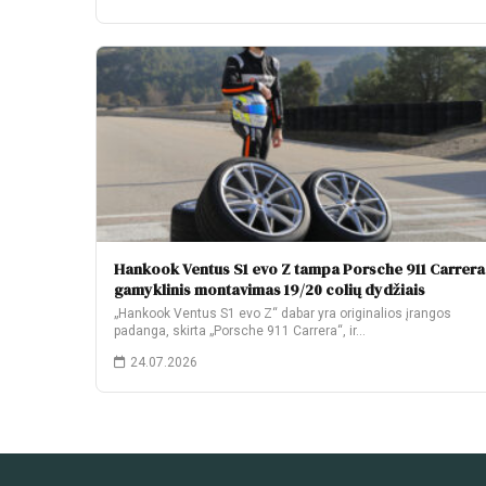
Hankook Ventus S1 evo Z tampa Porsche 911 Carrera
gamyklinis montavimas 19/20 colių dydžiais
„Hankook Ventus S1 evo Z“ dabar yra originalios įrangos
padanga, skirta „Porsche 911 Carrera“, ir…
24.07.2026