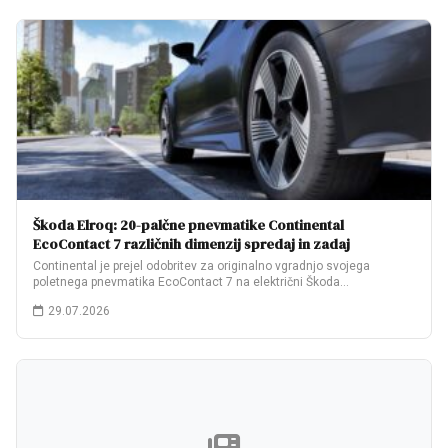
Škoda Elroq: 20-palčne pnevmatike Continental
EcoContact 7 različnih dimenzij spredaj in zadaj
Continental je prejel odobritev za originalno vgradnjo svojega
poletnega pnevmatika EcoContact 7 na električni Škoda…
29.07.2026