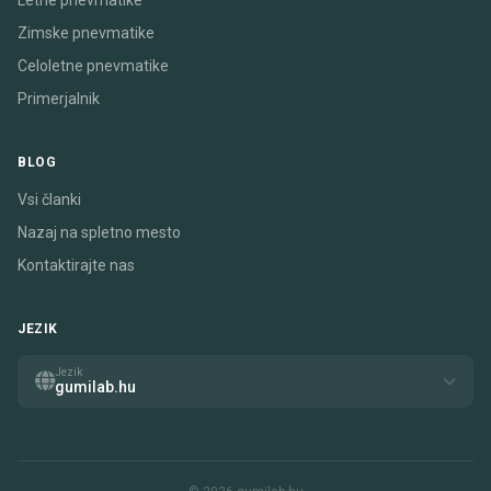
Letne pnevmatike
Zimske pnevmatike
Celoletne pnevmatike
Primerjalnik
BLOG
Vsi članki
Nazaj na spletno mesto
Kontaktirajte nas
JEZIK
Jezik
gumilab.hu