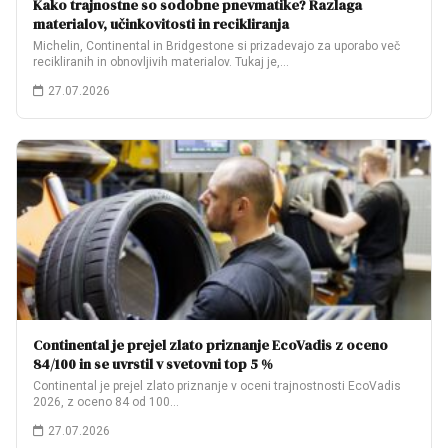
Kako trajnostne so sodobne pnevmatike? Razlaga
materialov, učinkovitosti in recikliranja
Michelin, Continental in Bridgestone si prizadevajo za uporabo več
recikliranih in obnovljivih materialov. Tukaj je,…
27.07.2026
Continental je prejel zlato priznanje EcoVadis z oceno
84/100 in se uvrstil v svetovni top 5 %
Continental je prejel zlato priznanje v oceni trajnostnosti EcoVadis
2026, z oceno 84 od 100…
27.07.2026