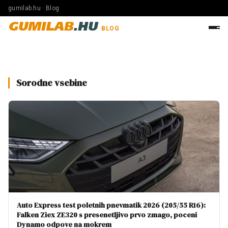
gumilab.hu · Blog
GUMILAB
.HU
BLOG
Sorodne vsebine
Auto Express test poletnih pnevmatik 2026 (205/55 R16):
Falken Ziex ZE320 s presenetljivo prvo zmago, poceni
Dynamo odpove na mokrem