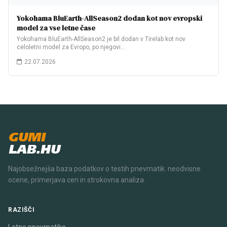
Yokohama BluEarth-AllSeason2 dodan kot nov evropski
model za vse letne čase
Yokohama BluEarth-AllSeason2 je bil dodan v Tirelab kot nov
celoletni model za Evropo, po njegovi…
22.07.2026
GUMI
LAB.HU
Najobsežnejša baza podatkov o testih pnevmatik. neodvisne
ocene, primerjava cen in strokovna analiza.
RAZIŠČI