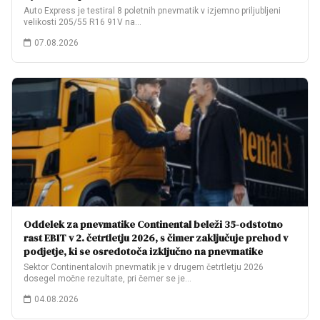
Auto Express je testiral 8 poletnih pnevmatik v izjemno priljubljeni
velikosti 205/55 R16 91V na…
07.08.2026
Oddelek za pnevmatike Continental beleži 35-odstotno
rast EBIT v 2. četrtletju 2026, s čimer zaključuje prehod v
podjetje, ki se osredotoča izključno na pnevmatike
Sektor Continentalovih pnevmatik je v drugem četrtletju 2026
dosegel močne rezultate, pri čemer se je…
04.08.2026