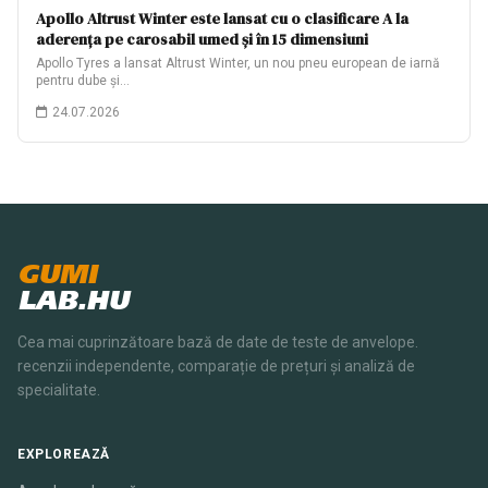
Apollo Altrust Winter este lansat cu o clasificare A la
aderența pe carosabil umed și în 15 dimensiuni
Apollo Tyres a lansat Altrust Winter, un nou pneu european de iarnă
pentru dube și…
24.07.2026
GUMI
LAB.HU
Cea mai cuprinzătoare bază de date de teste de anvelope.
recenzii independente, comparație de prețuri și analiză de
specialitate.
EXPLOREAZĂ