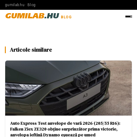
gumilab.hu · Blog
GUMILAB
.HU
BLOG
Articole similare
Auto Express Test anvelope de vară 2026 (205/55 R16):
Falken Ziex ZE320 obține surprinzător prima victorie,
anvelopa ieftină Dynamo eșuează pe umed