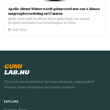
Apollo Altrust Winter wordt gelanceerd met een A-klasse
natgreepbeoordeling en 15 maten
Apollo Tyres heeft de Altrust Winter gelanceerd, een nieuwe
Europese winterband voor bestelwagens en lichte…
24.07.2026
GUMI
LAB.HU
The most comprehensive tyre test database. Independent
reviews, price comparison and expert analysis.
EXPLORE