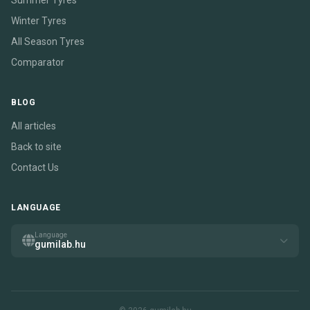
Summer Tyres
Winter Tyres
All Season Tyres
Comparator
BLOG
All articles
Back to site
Contact Us
LANGUAGE
Language
gumilab.hu