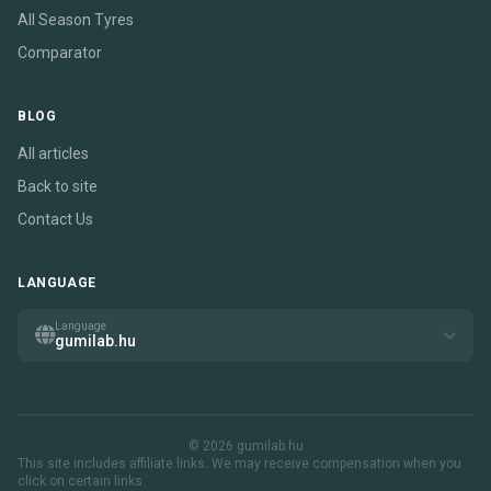
All Season Tyres
Comparator
BLOG
All articles
Back to site
Contact Us
LANGUAGE
Language
gumilab.hu
© 2026 gumilab.hu
This site includes affiliate links. We may receive compensation when you
click on certain links.