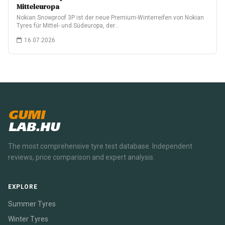
Mitteleuropa
Nokian Snowproof 3P ist der neue Premium-Winterreifen von Nokian
Tyres für Mittel- und Südeuropa, der…
16.07.2026
GUMI
LAB.HU
The most comprehensive tyre test database. Independent
reviews, price comparison and expert analysis.
EXPLORE
Summer Tyres
Winter Tyres