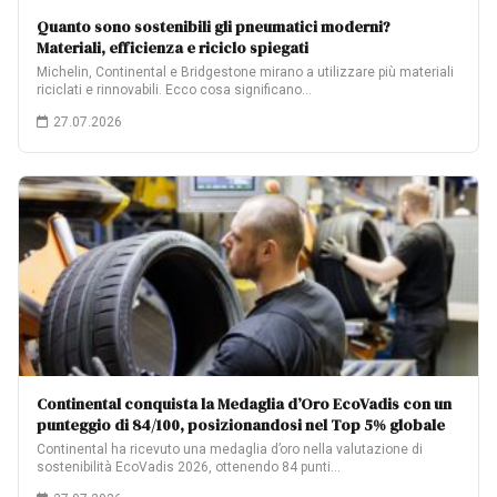
Quanto sono sostenibili gli pneumatici moderni?
Materiali, efficienza e riciclo spiegati
Michelin, Continental e Bridgestone mirano a utilizzare più materiali
riciclati e rinnovabili. Ecco cosa significano…
27.07.2026
Continental conquista la Medaglia d’Oro EcoVadis con un
punteggio di 84/100, posizionandosi nel Top 5% globale
Continental ha ricevuto una medaglia d’oro nella valutazione di
sostenibilità EcoVadis 2026, ottenendo 84 punti…