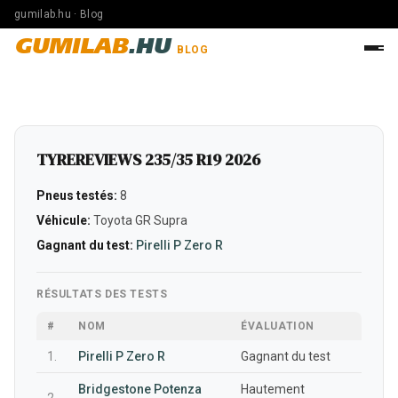
gumilab.hu · Blog
GUMILAB
.HU
BLOG
TYREREVIEWS 235/35 R19 2026
Pneus testés:
8
Véhicule:
Toyota GR Supra
Gagnant du test:
Pirelli P Zero R
RÉSULTATS DES TESTS
#
NOM
ÉVALUATION
1.
Pirelli P Zero R
Gagnant du test
Bridgestone Potenza
Hautement