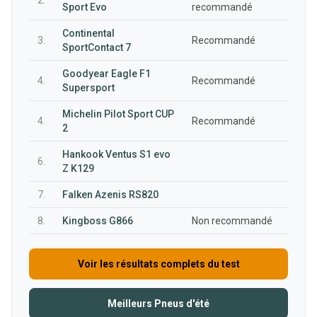
2.
Sport Evo
recommandé
Continental
3.
Recommandé
SportContact 7
Goodyear Eagle F1
4.
Recommandé
Supersport
Michelin Pilot Sport CUP
4.
Recommandé
2
Hankook Ventus S1 evo
6.
Z K129
7.
Falken Azenis RS820
8.
Kingboss G866
Non recommandé
Voir les résultats complets du test
Meilleurs Pneus d'été