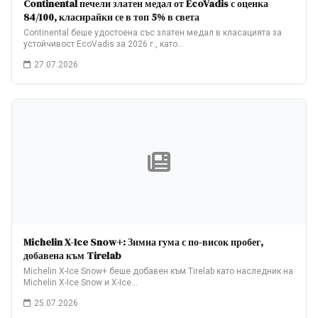
Continental печели златен медал от EcoVadis с оценка
84/100, класирайки се в топ 5% в света
Continental беше удостоена със златен медал в класацията за
устойчивост EcoVadis за 2026 г., като…
27.07.2026
Michelin X-Ice Snow+: Зимна гума с по-висок пробег,
добавена към Tirelab
Michelin X-Ice Snow+ беше добавен към Tirelab като наследник на
Michelin X-Ice Snow и X-Ice…
25.07.2026