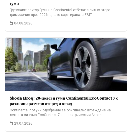
гуми
Груповият сектор Гуми на Continental отбеляза силно второ
тримесечие през 2026 г., като коригираната EBIT…
04.08.2026
Škoda Elroq: 20-цолови гуми Continental EcoContact 7 с
различни размери отпред и отзад
Continental получи одобрение за оригинално вграждане на
летната си гума EcoContact 7 за електрическия Škoda…
29.07.2026