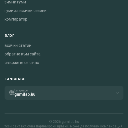
зимни гуми
гуми за всички сезони
компаратор
БЛОГ
всички статии
обратно към сайта
свържете се с нас
LANGUAGE
Language
gumilab.hu
© 2026 gumilab.hu
този сайт включва партньорски връзки. може да получим компенсация,