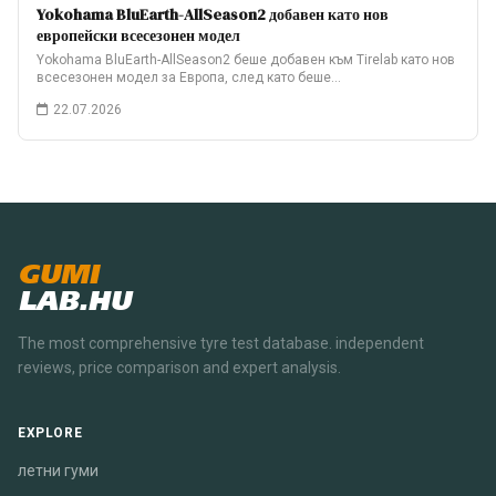
Yokohama BluEarth-AllSeason2 добавен като нов
европейски всесезонен модел
Yokohama BluEarth-AllSeason2 беше добавен към Tirelab като нов
всесезонен модел за Европа, след като беше…
22.07.2026
GUMI
LAB.HU
The most comprehensive tyre test database. independent
reviews, price comparison and expert analysis.
EXPLORE
летни гуми