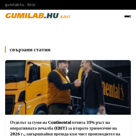
gumilab.hu · блог
GUMILAB
.HU
БЛОГ
свързани статии
Отделът за гуми на Continental отчита 35% ръст на
оперативната печалба (EBIT) за второто тримесечие на
2026 г., завършвайки прехода към чист производител на