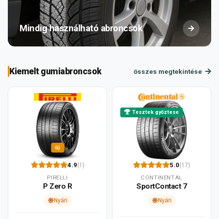
Mindig használható abroncsok
Kiemelt gumiabroncsok
összes megtekintése
Tesztek győztese
új
4.9
5.0
(1)
(17)
PIRELLI
CONTINENTAL
P Zero R
SportContact 7
Nyári
Nyári