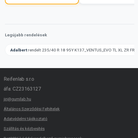
Legújabb rendelések
Adalbert
rendelt 235/40 R 18 95Y K137_VENTUS_EVO TL XL ZR F
Reifenlab s.r.o
áfa: CZ23163127
jiri@gumilab.hu
Általános Szerződési Feltételek
Adatvédelmi tájékoztató
Szállítás és kézbesítés