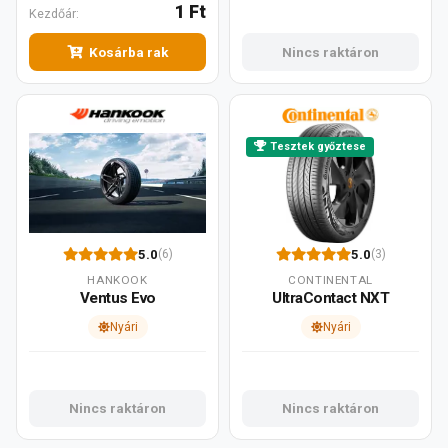
1 Ft
Kezdőár:
Kosárba rak
Nincs raktáron
Tesztek győztese
5.0
5.0
(6)
(3)
HANKOOK
CONTINENTAL
Ventus Evo
UltraContact NXT
Nyári
Nyári
Nincs raktáron
Nincs raktáron