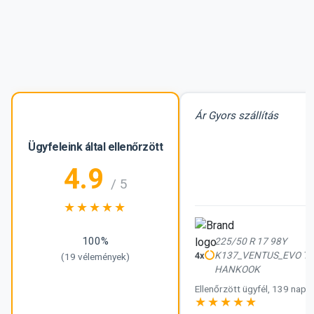
Ár Gyors szállítás
Ügyfeleink által ellenőrzött
4.9
/ 5
100%
225/50 R 17 98Y
K137_VENTUS_EVO TL 
4x
(19 vélemények)
HANKOOK
Ellenőrzött ügyfél, 139 napja
5.0 értékelés 5-ből