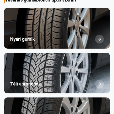
Nyári gumik
Téli abroncsok