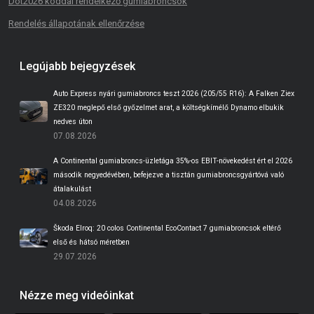
Dot2026 kóddal rendelkező gumiabroncsok
Rendelés állapotának ellenőrzése
Legújabb bejegyzések
Auto Express nyári gumiabroncs teszt 2026 (205/55 R16): A Falken Ziex
ZE320 meglepő első győzelmet arat, a költségkímélő Dynamo elbukik
nedves úton
07.08.2026
A Continental gumiabroncs-üzletága 35%-os EBIT-növekedést ért el 2026
második negyedévében, befejezve a tisztán gumiabroncsgyártóvá való
átalakulást
04.08.2026
Škoda Elroq: 20 colos Continental EcoContact 7 gumiabroncsok eltérő
első és hátsó méretben
29.07.2026
Nézze meg videóinkat