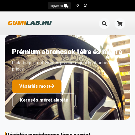
Ingyenes
GUMI
LAB.HU
Prémium abroncsok télre és nyárra
Pick the perfect tyres — premium quality at unbeatable
prices
Vásárlás most
Keresés méret alapján
Vásárlás gumiabroncs típus szerint